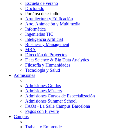
Escuela de verano
Doctorado
Por área de estudio
Arquitectura y Edificación
Arte, Animación y Multimedia
Informática
Ingenierías TIC
Inteligencia Artificial
Business y Management
MBA
Dirección de Proyectos
Data Science & Big Data Analytics
Filosofía y Humanidades
Tecnología y Salud
Admisiones
Admisiones Grados
Admisiones Másters
Admisiones Cursos de Especialización
Admisiones Summer School
FAQs - La Salle Campus Barcelona
Pagos con Flywire
Campus
Trabaja y Emprende