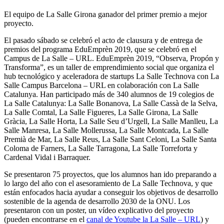
El equipo de La Salle Girona ganador del primer premio a mejor
proyecto.
El pasado sábado se celebró el acto de clausura y de entrega de
premios del programa EduEmprèn 2019, que se celebró en el
Campus de La Salle – URL. EduEmprèn 2019, “Observa, Propón y
Transforma”, es un taller de emprendimiento social que organiza el
hub tecnológico y aceleradora de startups La Salle Technova con La
Salle Campus Barcelona – URL en colaboración con La Salle
Catalunya. Han participado más de 340 alumnos de 19 colegios de
La Salle Catalunya: La Salle Bonanova, La Salle Cassà de la Selva,
La Salle Comtal, La Salle Figueres, La Salle Girona, La Salle
Gràcia, La Salle Horta, La Salle Seu d’Urgell, La Salle Manlleu, La
Salle Manresa, La Salle Mollerussa, La Salle Montcada, La Salle
Premià de Mar, La Salle Reus, La Salle Sant Celoni, La Salle Santa
Coloma de Farners, La Salle Tarragona, La Salle Torreforta y
Cardenal Vidal i Barraquer.
Se presentaron 75 proyectos, que los alumnos han ido preparando a
lo largo del año con el asesoramiento de La Salle Technova, y que
están enfocados hacia ayudar a conseguir los objetivos de desarrollo
sostenible de la agenda de desarrollo 2030 de la ONU. Los
presentaron con un poster, un vídeo explicativo del proyecto
(pueden encontrarse en el
canal de Youtube la La Salle – URL
) y