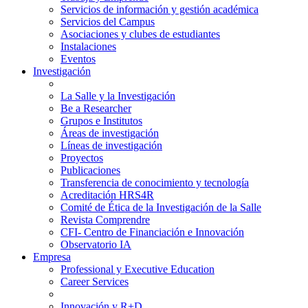
Servicios de información y gestión académica
Servicios del Campus
Asociaciones y clubes de estudiantes
Instalaciones
Eventos
Investigación
La Salle y la Investigación
Be a Researcher
Grupos e Institutos
Áreas de investigación
Líneas de investigación
Proyectos
Publicaciones
Transferencia de conocimiento y tecnología
Acreditación HRS4R
Comité de Ética de la Investigación de la Salle
Revista Comprendre
CFI- Centro de Financiación e Innovación
Observatorio IA
Empresa
Professional y Executive Education
Career Services
Innovación y R+D