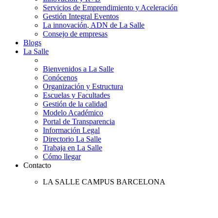
Servicios de Emprendimiento y Aceleración
Gestión Integral Eventos
La innovación, ADN de La Salle
Consejo de empresas
Blogs
La Salle
Bienvenidos a La Salle
Conócenos
Organización y Estructura
Escuelas y Facultades
Gestión de la calidad
Modelo Académico
Portal de Transparencia
Información Legal
Directorio La Salle
Trabaja en La Salle
Cómo llegar
Contacto
LA SALLE CAMPUS BARCELONA