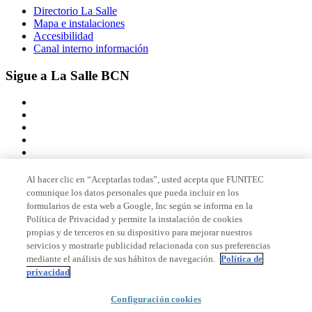
Directorio La Salle
Mapa e instalaciones
Accesibilidad
Canal interno información
Sigue a La Salle BCN
Al hacer clic en “Aceptarlas todas”, usted acepta que FUNITEC
comunique los datos personales que pueda incluir en los
Miembro de
formularios de esta web a Google, Inc según se informa en la
Política de Privacidad y permite la instalación de cookies
propias y de terceros en su dispositivo para mejorar nuestros
servicios y mostrarle publicidad relacionada con sus preferencias
Acreditaciones
mediante el análisis de sus hábitos de navegación.
Política de
privacidad
Configuración cookies
© 2026 La Salle Campus Barcelona - URL |
Aviso legal
|
Política de