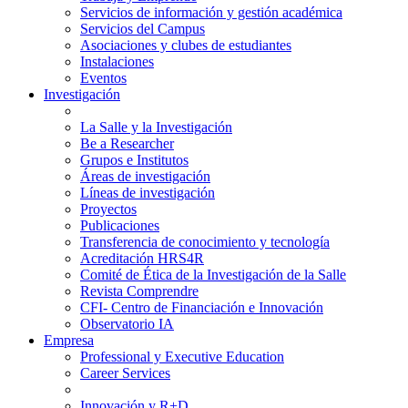
Servicios de información y gestión académica
Servicios del Campus
Asociaciones y clubes de estudiantes
Instalaciones
Eventos
Investigación
La Salle y la Investigación
Be a Researcher
Grupos e Institutos
Áreas de investigación
Líneas de investigación
Proyectos
Publicaciones
Transferencia de conocimiento y tecnología
Acreditación HRS4R
Comité de Ética de la Investigación de la Salle
Revista Comprendre
CFI- Centro de Financiación e Innovación
Observatorio IA
Empresa
Professional y Executive Education
Career Services
Innovación y R+D