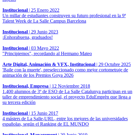
Institucional
|
25 Enero 2022
Un millar de estudiantes construyen su futuro profesional en la 9ª
Talent Week de La Salle Campus Barcelona
Institucional
|
29 Junio 2023
¡Enhorabuena, graduados!
Institucional
|
03 Mayo 2022
"Principiemos", recordando al Hermano Mateo
Arte Digital, Animación & VFX, Institucional
|
29 Octubre 2025
'Baile con la muerte', preseleccionado como mejor cortometraje de
animación de los Premios Goya 2026
Institucional, Empresa
|
12 Noviembre 2018
1.400 alumnos de 3º de ESO de La Salle Catalunya participan en un
taller de emprendimiento social, el proyecto EduEmprèn que llega a
su tercera edición
Institucional
|
15 Junio 2017
4 másters de La Salle-URL, entre los mejores de las universidades
españolas, según el Ranking de EL MUNDO
Institucional, Management
|
20 Junio 2019