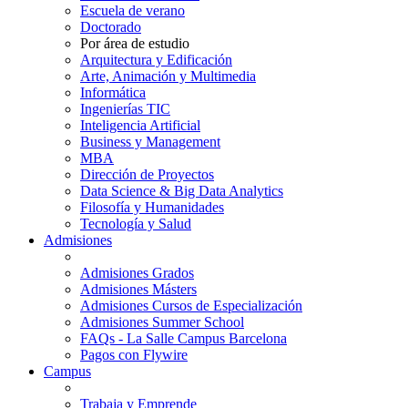
Escuela de verano
Doctorado
Por área de estudio
Arquitectura y Edificación
Arte, Animación y Multimedia
Informática
Ingenierías TIC
Inteligencia Artificial
Business y Management
MBA
Dirección de Proyectos
Data Science & Big Data Analytics
Filosofía y Humanidades
Tecnología y Salud
Admisiones
Admisiones Grados
Admisiones Másters
Admisiones Cursos de Especialización
Admisiones Summer School
FAQs - La Salle Campus Barcelona
Pagos con Flywire
Campus
Trabaja y Emprende