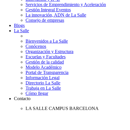
Servicios de Emprendimiento y Aceleración
Gestión Integral Eventos
La innovación, ADN de La Salle
Consejo de empresas
Blogs
La Salle
Bienvenidos a La Salle
Conócenos
Organización y Estructura
Escuelas y Facultades
Gestión de la calidad
Modelo Académico
Portal de Transparencia
Información Legal
Directorio La Salle
Trabaja en La Salle
Cómo llegar
Contacto
LA SALLE CAMPUS BARCELONA