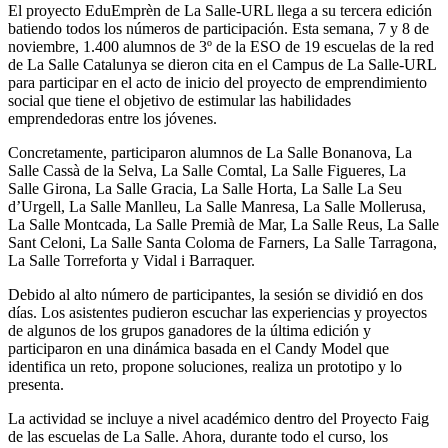
El proyecto EduEmprèn de La Salle-URL llega a su tercera edición
batiendo todos los números de participación. Esta semana, 7 y 8 de
noviembre, 1.400 alumnos de 3º de la ESO de 19 escuelas de la red
de La Salle Catalunya se dieron cita en el Campus de La Salle-URL
para participar en el acto de inicio del proyecto de emprendimiento
social que tiene el objetivo de estimular las habilidades
emprendedoras entre los jóvenes.
Concretamente, participaron alumnos de La Salle Bonanova, La
Salle Cassà de la Selva, La Salle Comtal, La Salle Figueres, La
Salle Girona, La Salle Gracia, La Salle Horta, La Salle La Seu
d’Urgell, La Salle Manlleu, La Salle Manresa, La Salle Mollerusa,
La Salle Montcada, La Salle Premià de Mar, La Salle Reus, La Salle
Sant Celoni, La Salle Santa Coloma de Farners, La Salle Tarragona,
La Salle Torreforta y Vidal i Barraquer.
Debido al alto número de participantes, la sesión se dividió en dos
días. Los asistentes pudieron escuchar las experiencias y proyectos
de algunos de los grupos ganadores de la última edición y
participaron en una dinámica basada en el Candy Model que
identifica un reto, propone soluciones, realiza un prototipo y lo
presenta.
La actividad se incluye a nivel académico dentro del Proyecto Faig
de las escuelas de La Salle. Ahora, durante todo el curso, los