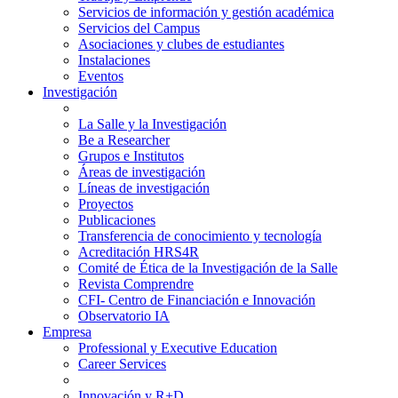
Servicios de información y gestión académica
Servicios del Campus
Asociaciones y clubes de estudiantes
Instalaciones
Eventos
Investigación
La Salle y la Investigación
Be a Researcher
Grupos e Institutos
Áreas de investigación
Líneas de investigación
Proyectos
Publicaciones
Transferencia de conocimiento y tecnología
Acreditación HRS4R
Comité de Ética de la Investigación de la Salle
Revista Comprendre
CFI- Centro de Financiación e Innovación
Observatorio IA
Empresa
Professional y Executive Education
Career Services
Innovación y R+D