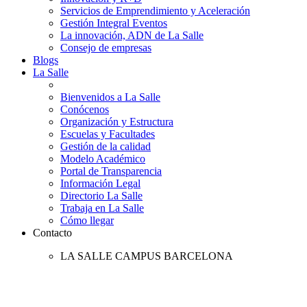
Servicios de Emprendimiento y Aceleración
Gestión Integral Eventos
La innovación, ADN de La Salle
Consejo de empresas
Blogs
La Salle
Bienvenidos a La Salle
Conócenos
Organización y Estructura
Escuelas y Facultades
Gestión de la calidad
Modelo Académico
Portal de Transparencia
Información Legal
Directorio La Salle
Trabaja en La Salle
Cómo llegar
Contacto
LA SALLE CAMPUS BARCELONA