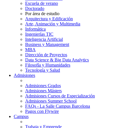
Escuela de verano
Doctorado
Por área de estudio
Arquitectura y Edificación
Arte, Animación y Multimedia
Informática
Ingenierías TIC
Inteligencia Artificial
Business y Management
MBA
Dirección de Proyectos
Data Science & Big Data Analytics
Filosofía y Humanidades
Tecnología y Salud
Admisiones
Admisiones Grados
Admisiones Másters
Admisiones Cursos de Especialización
Admisiones Summer School
FAQs - La Salle Campus Barcelona
Pagos con Flywire
Campus
Trabaja y Emprende