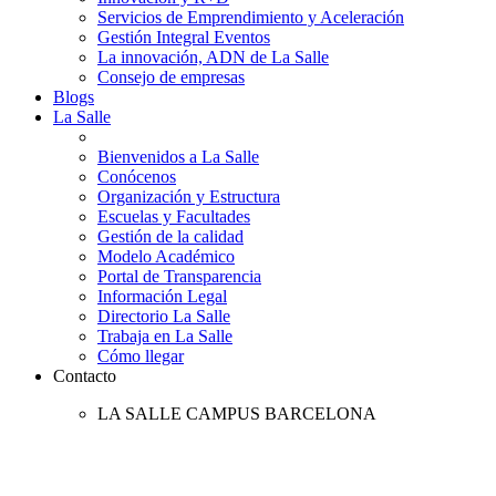
Servicios de Emprendimiento y Aceleración
Gestión Integral Eventos
La innovación, ADN de La Salle
Consejo de empresas
Blogs
La Salle
Bienvenidos a La Salle
Conócenos
Organización y Estructura
Escuelas y Facultades
Gestión de la calidad
Modelo Académico
Portal de Transparencia
Información Legal
Directorio La Salle
Trabaja en La Salle
Cómo llegar
Contacto
LA SALLE CAMPUS BARCELONA