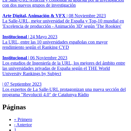
con dos nuevos grupos de investigación
Arte Digital, Animación & VFX
|
08 Noviembre 2023
La Salle-URL, mejor universidad de España y Top-10 mundial en
'Excelencia de producción - Animación 3D' según 'The Rookies'
Institucional
|
24 Mayo 2023
La URL, entre las 10 universidades españolas con mayor
rendimiento según el Ranking CYD
Institucional
|
06 Noviembre 2023
Los estudios de Ingeniería de la URL, los mejores del ámbito entre
las universidades privadas de España según el THE World
University Rankings by Subject
|
07 Septiembre 2023
Los expertos de La Salle-URL protagonizan una nueva sección del
programa "Revolució 4.0" de Catalunya Ràdio
Páginas
« Primero
‹ Anterior
1