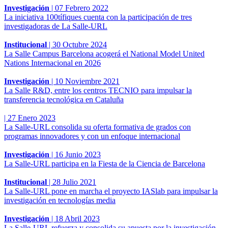
Investigación
|
07 Febrero 2022
La iniciativa 100tífiques cuenta con la participación de tres
investigadoras de La Salle-URL
Institucional
|
30 Octubre 2024
La Salle Campus Barcelona acogerá el National Model United
Nations Internacional en 2026
Investigación
|
10 Noviembre 2021
La Salle R&D, entre los centros TECNIO para impulsar la
transferencia tecnológica en Cataluña
|
27 Enero 2023
La Salle-URL consolida su oferta formativa de grados con
programas innovadores y con un enfoque internacional
Investigación
|
16 Junio 2023
La Salle-URL participa en la Fiesta de la Ciencia de Barcelona
Institucional
|
28 Julio 2021
La Salle-URL pone en marcha el proyecto IASlab para impulsar la
investigación en tecnologías media
Investigación
|
18 Abril 2023
La Salle-URL refuerza y ​​consolida su apuesta por la investigación