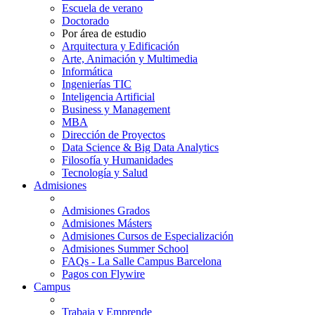
Escuela de verano
Doctorado
Por área de estudio
Arquitectura y Edificación
Arte, Animación y Multimedia
Informática
Ingenierías TIC
Inteligencia Artificial
Business y Management
MBA
Dirección de Proyectos
Data Science & Big Data Analytics
Filosofía y Humanidades
Tecnología y Salud
Admisiones
Admisiones Grados
Admisiones Másters
Admisiones Cursos de Especialización
Admisiones Summer School
FAQs - La Salle Campus Barcelona
Pagos con Flywire
Campus
Trabaja y Emprende