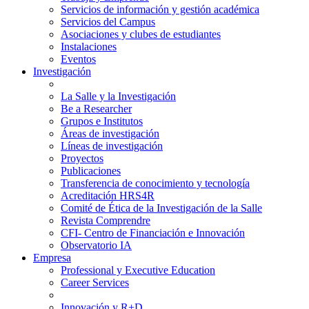
Servicios de información y gestión académica
Servicios del Campus
Asociaciones y clubes de estudiantes
Instalaciones
Eventos
Investigación
La Salle y la Investigación
Be a Researcher
Grupos e Institutos
Áreas de investigación
Líneas de investigación
Proyectos
Publicaciones
Transferencia de conocimiento y tecnología
Acreditación HRS4R
Comité de Ética de la Investigación de la Salle
Revista Comprendre
CFI- Centro de Financiación e Innovación
Observatorio IA
Empresa
Professional y Executive Education
Career Services
Innovación y R+D