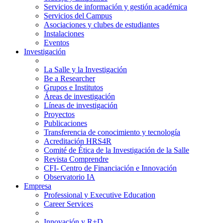
Servicios de información y gestión académica
Servicios del Campus
Asociaciones y clubes de estudiantes
Instalaciones
Eventos
Investigación
La Salle y la Investigación
Be a Researcher
Grupos e Institutos
Áreas de investigación
Líneas de investigación
Proyectos
Publicaciones
Transferencia de conocimiento y tecnología
Acreditación HRS4R
Comité de Ética de la Investigación de la Salle
Revista Comprendre
CFI- Centro de Financiación e Innovación
Observatorio IA
Empresa
Professional y Executive Education
Career Services
Innovación y R+D