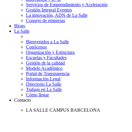
Servicios de Emprendimiento y Aceleración
Gestión Integral Eventos
La innovación, ADN de La Salle
Consejo de empresas
Blogs
La Salle
Bienvenidos a La Salle
Conócenos
Organización y Estructura
Escuelas y Facultades
Gestión de la calidad
Modelo Académico
Portal de Transparencia
Información Legal
Directorio La Salle
Trabaja en La Salle
Cómo llegar
Contacto
LA SALLE CAMPUS BARCELONA