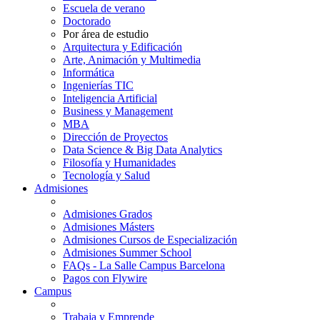
Escuela de verano
Doctorado
Por área de estudio
Arquitectura y Edificación
Arte, Animación y Multimedia
Informática
Ingenierías TIC
Inteligencia Artificial
Business y Management
MBA
Dirección de Proyectos
Data Science & Big Data Analytics
Filosofía y Humanidades
Tecnología y Salud
Admisiones
Admisiones Grados
Admisiones Másters
Admisiones Cursos de Especialización
Admisiones Summer School
FAQs - La Salle Campus Barcelona
Pagos con Flywire
Campus
Trabaja y Emprende