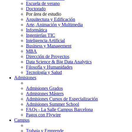
Escuela de verano
Doctorado
Por área de estudio
Arquitectura y Edificación
Arte, Animación y Multimedia
Informática
Ingenierías TIC
Inteligencia Artificial
Business y Management
MBA
Dirección de Proyectos
Data Science & Big Data Analytics
Filosofía y Humanidades
Tecnología y Salud
Admisiones
Admisiones Grados
Admisiones Másters
Admisiones Cursos de Especialización
Admisiones Summer School
FAQs - La Salle Campus Barcelona
Pagos con Flywire
Campus
Trabaja y Emprende