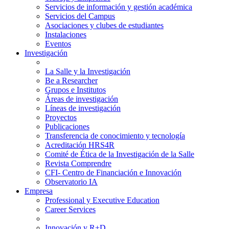
Servicios de información y gestión académica
Servicios del Campus
Asociaciones y clubes de estudiantes
Instalaciones
Eventos
Investigación
La Salle y la Investigación
Be a Researcher
Grupos e Institutos
Áreas de investigación
Líneas de investigación
Proyectos
Publicaciones
Transferencia de conocimiento y tecnología
Acreditación HRS4R
Comité de Ética de la Investigación de la Salle
Revista Comprendre
CFI- Centro de Financiación e Innovación
Observatorio IA
Empresa
Professional y Executive Education
Career Services
Innovación y R+D