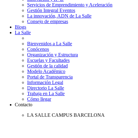
Servicios de Emprendimiento y Aceleración
Gestión Integral Eventos
La innovación, ADN de La Salle
Consejo de empresas
Blogs
La Salle
Bienvenidos a La Salle
Conócenos
Organización y Estructura
Escuelas y Facultades
Gestión de la calidad
Modelo Académico
Portal de Transparencia
Información Legal
Directorio La Salle
Trabaja en La Salle
Cómo llegar
Contacto
LA SALLE CAMPUS BARCELONA