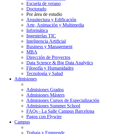
Escuela de verano
Doctorado
Por área de estudio
Arquitectura y Edificación
Arte, Animación y Multimedia
Informática
Ingenierías TIC
Inteligencia Artificial
Business y Management
MBA
Dirección de Proyectos
Data Science & Big Data Analytics
Filosofía y Humanidades
Tecnología y Salud
Admisiones
Admisiones Grados
Admisiones Másters
Admisiones Cursos de Especialización
Admisiones Summer School
FAQs - La Salle Campus Barcelona
Pagos con Flywire
Campus
Trabaja y Emprende