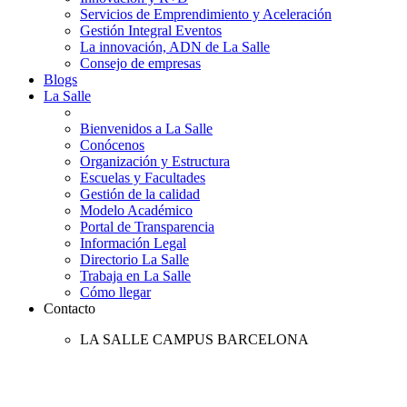
Servicios de Emprendimiento y Aceleración
Gestión Integral Eventos
La innovación, ADN de La Salle
Consejo de empresas
Blogs
La Salle
Bienvenidos a La Salle
Conócenos
Organización y Estructura
Escuelas y Facultades
Gestión de la calidad
Modelo Académico
Portal de Transparencia
Información Legal
Directorio La Salle
Trabaja en La Salle
Cómo llegar
Contacto
LA SALLE CAMPUS BARCELONA