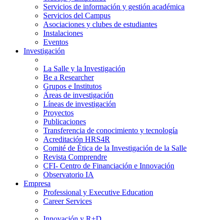
Servicios de información y gestión académica
Servicios del Campus
Asociaciones y clubes de estudiantes
Instalaciones
Eventos
Investigación
La Salle y la Investigación
Be a Researcher
Grupos e Institutos
Áreas de investigación
Líneas de investigación
Proyectos
Publicaciones
Transferencia de conocimiento y tecnología
Acreditación HRS4R
Comité de Ética de la Investigación de la Salle
Revista Comprendre
CFI- Centro de Financiación e Innovación
Observatorio IA
Empresa
Professional y Executive Education
Career Services
Innovación y R+D