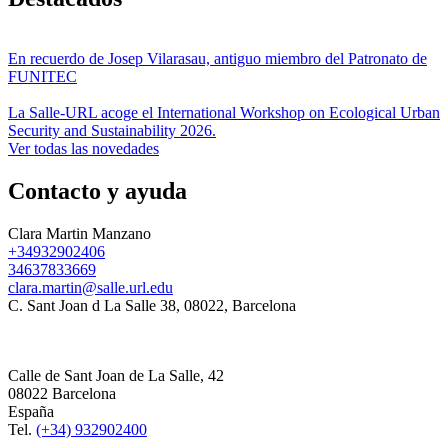
En recuerdo de Josep Vilarasau, antiguo miembro del Patronato de
FUNITEC
La Salle-URL acoge el International Workshop on Ecological Urban
Security and Sustainability 2026.
Ver todas las novedades
Contacto y ayuda
Clara Martin Manzano
+34932902406
34637833669
clara.martin@salle.url.edu
C. Sant Joan d La Salle 38, 08022, Barcelona
Calle de Sant Joan de La Salle, 42
08022 Barcelona
España
Tel.
(+34) 932902400