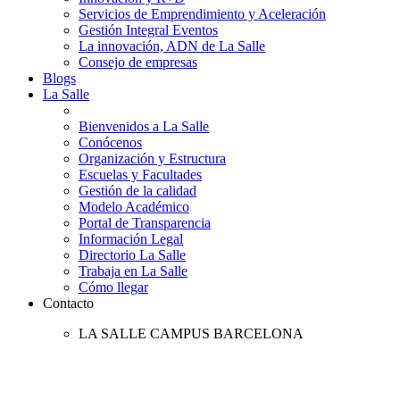
Servicios de Emprendimiento y Aceleración
Gestión Integral Eventos
La innovación, ADN de La Salle
Consejo de empresas
Blogs
La Salle
Bienvenidos a La Salle
Conócenos
Organización y Estructura
Escuelas y Facultades
Gestión de la calidad
Modelo Académico
Portal de Transparencia
Información Legal
Directorio La Salle
Trabaja en La Salle
Cómo llegar
Contacto
LA SALLE CAMPUS BARCELONA