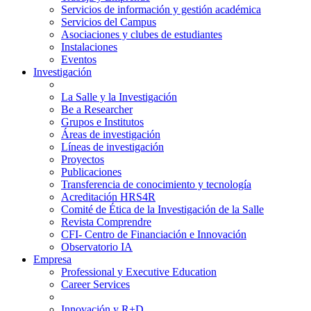
Servicios de información y gestión académica
Servicios del Campus
Asociaciones y clubes de estudiantes
Instalaciones
Eventos
Investigación
La Salle y la Investigación
Be a Researcher
Grupos e Institutos
Áreas de investigación
Líneas de investigación
Proyectos
Publicaciones
Transferencia de conocimiento y tecnología
Acreditación HRS4R
Comité de Ética de la Investigación de la Salle
Revista Comprendre
CFI- Centro de Financiación e Innovación
Observatorio IA
Empresa
Professional y Executive Education
Career Services
Innovación y R+D