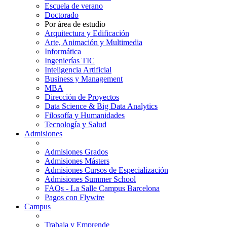
Escuela de verano
Doctorado
Por área de estudio
Arquitectura y Edificación
Arte, Animación y Multimedia
Informática
Ingenierías TIC
Inteligencia Artificial
Business y Management
MBA
Dirección de Proyectos
Data Science & Big Data Analytics
Filosofía y Humanidades
Tecnología y Salud
Admisiones
Admisiones Grados
Admisiones Másters
Admisiones Cursos de Especialización
Admisiones Summer School
FAQs - La Salle Campus Barcelona
Pagos con Flywire
Campus
Trabaja y Emprende