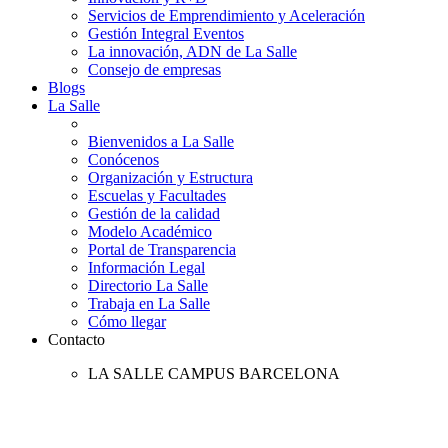
Servicios de Emprendimiento y Aceleración
Gestión Integral Eventos
La innovación, ADN de La Salle
Consejo de empresas
Blogs
La Salle
Bienvenidos a La Salle
Conócenos
Organización y Estructura
Escuelas y Facultades
Gestión de la calidad
Modelo Académico
Portal de Transparencia
Información Legal
Directorio La Salle
Trabaja en La Salle
Cómo llegar
Contacto
LA SALLE CAMPUS BARCELONA