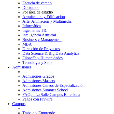
Escuela de verano
Doctorado
Por área de estudio
Arquitectura y Edificación
Arte, Animación y Multimedia
Informática
Ingenierías TIC
Inteligencia Artificial
Business y Management
MBA
Dirección de Proyectos
Data Science & Big Data Analytics
Filosofía y Humanidades
Tecnología y Salud
Admisiones
Admisiones Grados
Admisiones Másters
Admisiones Cursos de Especialización
Admisiones Summer School
FAQs - La Salle Campus Barcelona
Pagos con Flywire
Campus
Trabaja y Emprende