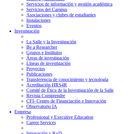
Servicios de información y gestión académica
Servicios del Campus
Asociaciones y clubes de estudiantes
Instalaciones
Eventos
Investigación
La Salle y la Investigación
Be a Researcher
Grupos e Institutos
Áreas de investigación
Líneas de investigación
Proyectos
Publicaciones
Transferencia de conocimiento y tecnología
Acreditación HRS4R
Comité de Ética de la Investigación de la Salle
Revista Comprendre
CFI- Centro de Financiación e Innovación
Observatorio IA
Empresa
Professional y Executive Education
Career Services
Innovación y R+D