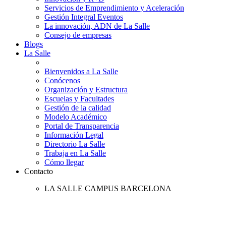
Servicios de Emprendimiento y Aceleración
Gestión Integral Eventos
La innovación, ADN de La Salle
Consejo de empresas
Blogs
La Salle
Bienvenidos a La Salle
Conócenos
Organización y Estructura
Escuelas y Facultades
Gestión de la calidad
Modelo Académico
Portal de Transparencia
Información Legal
Directorio La Salle
Trabaja en La Salle
Cómo llegar
Contacto
LA SALLE CAMPUS BARCELONA