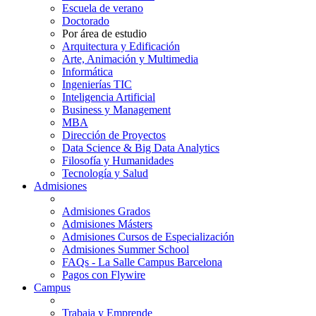
Escuela de verano
Doctorado
Por área de estudio
Arquitectura y Edificación
Arte, Animación y Multimedia
Informática
Ingenierías TIC
Inteligencia Artificial
Business y Management
MBA
Dirección de Proyectos
Data Science & Big Data Analytics
Filosofía y Humanidades
Tecnología y Salud
Admisiones
Admisiones Grados
Admisiones Másters
Admisiones Cursos de Especialización
Admisiones Summer School
FAQs - La Salle Campus Barcelona
Pagos con Flywire
Campus
Trabaja y Emprende