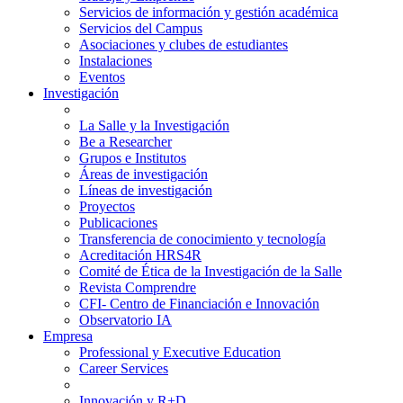
Servicios de información y gestión académica
Servicios del Campus
Asociaciones y clubes de estudiantes
Instalaciones
Eventos
Investigación
La Salle y la Investigación
Be a Researcher
Grupos e Institutos
Áreas de investigación
Líneas de investigación
Proyectos
Publicaciones
Transferencia de conocimiento y tecnología
Acreditación HRS4R
Comité de Ética de la Investigación de la Salle
Revista Comprendre
CFI- Centro de Financiación e Innovación
Observatorio IA
Empresa
Professional y Executive Education
Career Services
Innovación y R+D