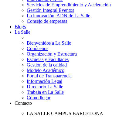
Servicios de Emprendimiento y Aceleración
Gestión Integral Eventos
La innovación, ADN de La Salle
Consejo de empresas
Blogs
La Salle
Bienvenidos a La Salle
Conócenos
Organización y Estructura
Escuelas y Facultades
Gestión de la calidad
Modelo Académico
Portal de Transparencia
Información Legal
Directorio La Salle
Trabaja en La Salle
Cómo llegar
Contacto
LA SALLE CAMPUS BARCELONA