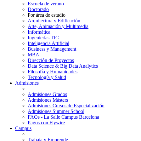
Escuela de verano
Doctorado
Por área de estudio
Arquitectura y Edificación
Arte, Animación y Multimedia
Informática
Ingenierías TIC
Inteligencia Artificial
Business y Management
MBA
Dirección de Proyectos
Data Science & Big Data Analytics
Filosofía y Humanidades
Tecnología y Salud
Admisiones
Admisiones Grados
Admisiones Másters
Admisiones Cursos de Especialización
Admisiones Summer School
FAQs - La Salle Campus Barcelona
Pagos con Flywire
Campus
Trabaja y Emprende