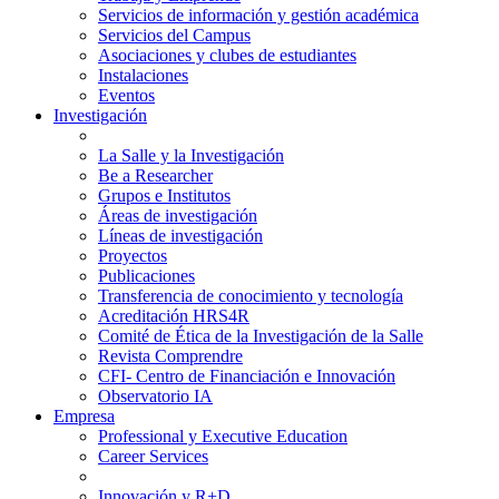
Servicios de información y gestión académica
Servicios del Campus
Asociaciones y clubes de estudiantes
Instalaciones
Eventos
Investigación
La Salle y la Investigación
Be a Researcher
Grupos e Institutos
Áreas de investigación
Líneas de investigación
Proyectos
Publicaciones
Transferencia de conocimiento y tecnología
Acreditación HRS4R
Comité de Ética de la Investigación de la Salle
Revista Comprendre
CFI- Centro de Financiación e Innovación
Observatorio IA
Empresa
Professional y Executive Education
Career Services
Innovación y R+D