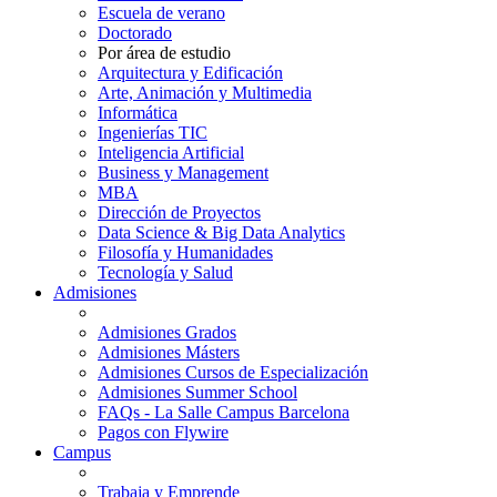
Escuela de verano
Doctorado
Por área de estudio
Arquitectura y Edificación
Arte, Animación y Multimedia
Informática
Ingenierías TIC
Inteligencia Artificial
Business y Management
MBA
Dirección de Proyectos
Data Science & Big Data Analytics
Filosofía y Humanidades
Tecnología y Salud
Admisiones
Admisiones Grados
Admisiones Másters
Admisiones Cursos de Especialización
Admisiones Summer School
FAQs - La Salle Campus Barcelona
Pagos con Flywire
Campus
Trabaja y Emprende