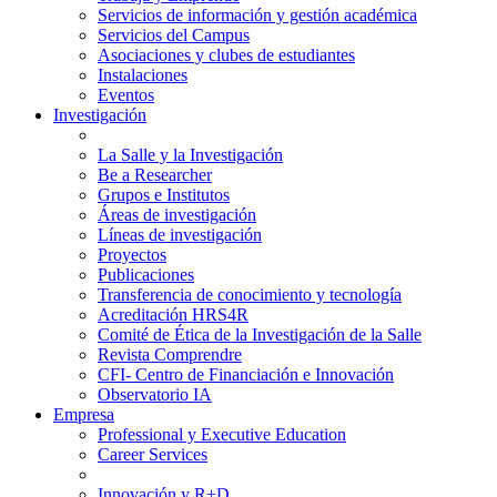
Servicios de información y gestión académica
Servicios del Campus
Asociaciones y clubes de estudiantes
Instalaciones
Eventos
Investigación
La Salle y la Investigación
Be a Researcher
Grupos e Institutos
Áreas de investigación
Líneas de investigación
Proyectos
Publicaciones
Transferencia de conocimiento y tecnología
Acreditación HRS4R
Comité de Ética de la Investigación de la Salle
Revista Comprendre
CFI- Centro de Financiación e Innovación
Observatorio IA
Empresa
Professional y Executive Education
Career Services
Innovación y R+D