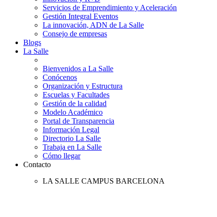
Servicios de Emprendimiento y Aceleración
Gestión Integral Eventos
La innovación, ADN de La Salle
Consejo de empresas
Blogs
La Salle
Bienvenidos a La Salle
Conócenos
Organización y Estructura
Escuelas y Facultades
Gestión de la calidad
Modelo Académico
Portal de Transparencia
Información Legal
Directorio La Salle
Trabaja en La Salle
Cómo llegar
Contacto
LA SALLE CAMPUS BARCELONA