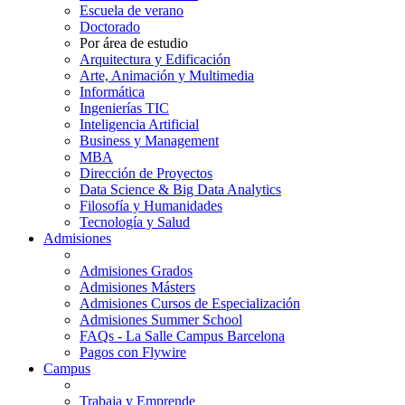
Escuela de verano
Doctorado
Por área de estudio
Arquitectura y Edificación
Arte, Animación y Multimedia
Informática
Ingenierías TIC
Inteligencia Artificial
Business y Management
MBA
Dirección de Proyectos
Data Science & Big Data Analytics
Filosofía y Humanidades
Tecnología y Salud
Admisiones
Admisiones Grados
Admisiones Másters
Admisiones Cursos de Especialización
Admisiones Summer School
FAQs - La Salle Campus Barcelona
Pagos con Flywire
Campus
Trabaja y Emprende