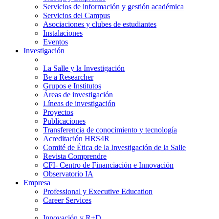
Servicios de información y gestión académica
Servicios del Campus
Asociaciones y clubes de estudiantes
Instalaciones
Eventos
Investigación
La Salle y la Investigación
Be a Researcher
Grupos e Institutos
Áreas de investigación
Líneas de investigación
Proyectos
Publicaciones
Transferencia de conocimiento y tecnología
Acreditación HRS4R
Comité de Ética de la Investigación de la Salle
Revista Comprendre
CFI- Centro de Financiación e Innovación
Observatorio IA
Empresa
Professional y Executive Education
Career Services
Innovación y R+D