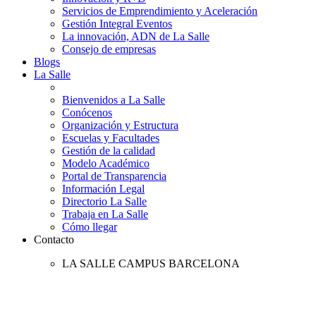
Servicios de Emprendimiento y Aceleración
Gestión Integral Eventos
La innovación, ADN de La Salle
Consejo de empresas
Blogs
La Salle
Bienvenidos a La Salle
Conócenos
Organización y Estructura
Escuelas y Facultades
Gestión de la calidad
Modelo Académico
Portal de Transparencia
Información Legal
Directorio La Salle
Trabaja en La Salle
Cómo llegar
Contacto
LA SALLE CAMPUS BARCELONA