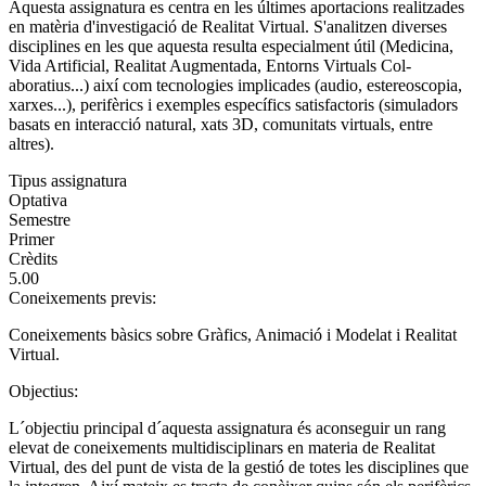
Aquesta assignatura es centra en les últimes aportacions realitzades
en matèria d'investigació de Realitat Virtual. S'analitzen diverses
disciplines en les que aquesta resulta especialment útil (Medicina,
Vida Artificial, Realitat Augmentada, Entorns Virtuals Col-
aboratius...) així com tecnologies implicades (audio, estereoscopia,
xarxes...), perifèrics i exemples específics satisfactoris (simuladors
basats en interacció natural, xats 3D, comunitats virtuals, entre
altres).
Tipus assignatura
Optativa
Semestre
Primer
Crèdits
5.00
Coneixements previs:
Coneixements bàsics sobre Gràfics, Animació i Modelat i Realitat
Virtual.
Objectius:
L´objectiu principal d´aquesta assignatura és aconseguir un rang
elevat de coneixements multidisciplinars en materia de Realitat
Virtual, des del punt de vista de la gestió de totes les disciplines que