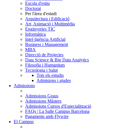
Escola d'estiu
Doctorat
Per l'àrea d'estudi
Arquitectura i Edificació
Art, Animació i Multimèdia
Enginyeries TIC
Informàtica
Intel·ligència Artificial
Business i Management
MBA
Direcció de Projectes
Data Science & Big Data Analytics
Filosofia i Humanitats
Tecnologia i Salut
Tots els estudis
Admisions i ajudes
Admissions
Admissions Graus
Admissions Màsters
Admissions Cursos d'Especialització
FAQs | La Salle Campus Barcelona
Pagaments amb Flywire
El Campus