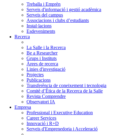
Treballa i Emprèn
Serveis d'informació i gestió acadèmica
Serveis del campus
Associacions i clubs d’estudiants
Instal·lacions
Esdeveniments
Recerca
La Salle i la Recerca
Be a Researcher
Grups i Instituts
Àrees de recerca
Linies d'investigació
Projectes
Publicacions
Transferència de coneixement i tecnologia
Comitè d’Ètica de la Recerca de la Salle
Revista Comprendre
Observatori IA
Empresa
Professional i Executive Education
Career Services
Innovació i R+D
Serveis d'Emprenedoria i Acceleració