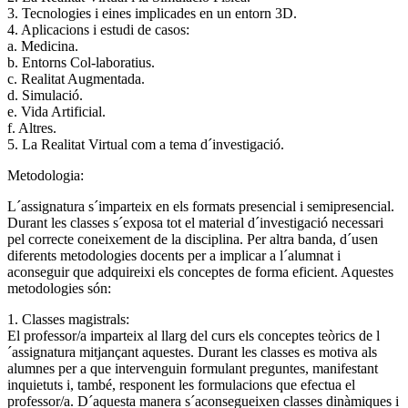
3. Tecnologies i eines implicades en un entorn 3D.
4. Aplicacions i estudi de casos:
a. Medicina.
b. Entorns Col-laboratius.
c. Realitat Augmentada.
d. Simulació.
e. Vida Artificial.
f. Altres.
5. La Realitat Virtual com a tema d´investigació.
Metodologia:
L´assignatura s´imparteix en els formats presencial i semipresencial.
Durant les classes s´exposa tot el material d´investigació necessari
pel correcte coneixement de la disciplina. Per altra banda, d´usen
diferents metodologies docents per a implicar a l´alumnat i
aconseguir que adquireixi els conceptes de forma eficient. Aquestes
metodologies són:
1. Classes magistrals:
El professor/a imparteix al llarg del curs els conceptes teòrics de l
´assignatura mitjançant aquestes. Durant les classes es motiva als
alumnes per a que intervenguin formulant preguntes, manifestant
inquietuts i, també, responent les formulacions que efectua el
professor/a. D´aquesta manera s´aconsegueixen classes dinàmiques i