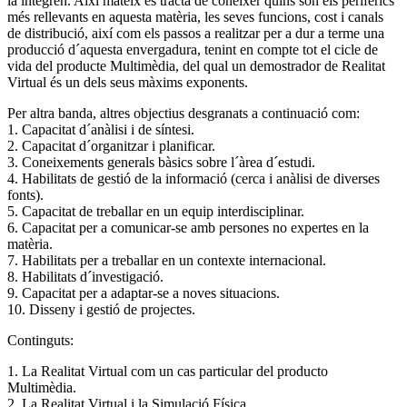
la integren. Així mateix es tracta de conèixer quins són els perifèrics
més rellevants en aquesta matèria, les seves funcions, cost i canals
de distribució, així com els passos a realitzar per a dur a terme una
producció d´aquesta envergadura, tenint en compte tot el cicle de
vida del producte Multimèdia, del qual un demostrador de Realitat
Virtual és un dels seus màxims exponents.
Per altra banda, altres objectius desgranats a continuació com:
1. Capacitat d´anàlisi i de síntesi.
2. Capacitat d´organitzar i planificar.
3. Coneixements generals bàsics sobre l´àrea d´estudi.
4. Habilitats de gestió de la informació (cerca i anàlisi de diverses
fonts).
5. Capacitat de treballar en un equip interdisciplinar.
6. Capacitat per a comunicar-se amb persones no expertes en la
matèria.
7. Habilitats per a treballar en un contexte internacional.
8. Habilitats d´investigació.
9. Capacitat per a adaptar-se a noves situacions.
10. Disseny i gestió de projectes.
Continguts:
1. La Realitat Virtual com un cas particular del producto
Multimèdia.
2. La Realitat Virtual i la Simulació Física.