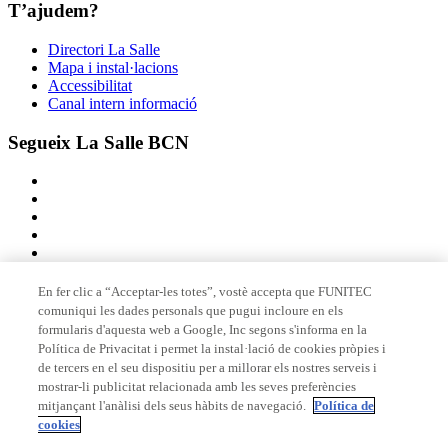
T’ajudem?
Directori La Salle
Mapa i instal·lacions
Accessibilitat
Canal intern informació
Segueix La Salle BCN
En fer clic a “Acceptar-les totes”, vostè accepta que FUNITEC
comuniqui les dades personals que pugui incloure en els
Membre de
formularis d'aquesta web a Google, Inc segons s'informa en la
Política de Privacitat i permet la instal·lació de cookies pròpies i
de tercers en el seu dispositiu per a millorar els nostres serveis i
mostrar-li publicitat relacionada amb les seves preferències
Acreditacions
mitjançant l'anàlisi dels seus hàbits de navegació.
Política de
cookies