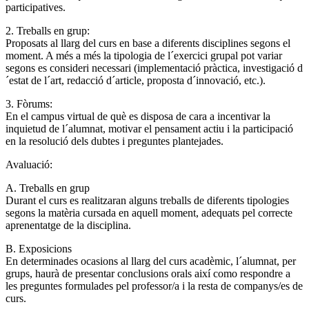
participatives.
2. Treballs en grup:
Proposats al llarg del curs en base a diferents disciplines segons el
moment. A més a més la tipologia de l´exercici grupal pot variar
segons es consideri necessari (implementació pràctica, investigació d
´estat de l´art, redacció d´article, proposta d´innovació, etc.).
3. Fòrums:
En el campus virtual de què es disposa de cara a incentivar la
inquietud de l´alumnat, motivar el pensament actiu i la participació
en la resolució dels dubtes i preguntes plantejades.
Avaluació:
A. Treballs en grup
Durant el curs es realitzaran alguns treballs de diferents tipologies
segons la matèria cursada en aquell moment, adequats pel correcte
aprenentatge de la disciplina.
B. Exposicions
En determinades ocasions al llarg del curs acadèmic, l´alumnat, per
grups, haurà de presentar conclusions orals així como respondre a
les preguntes formulades pel professor/a i la resta de companys/es de
curs.