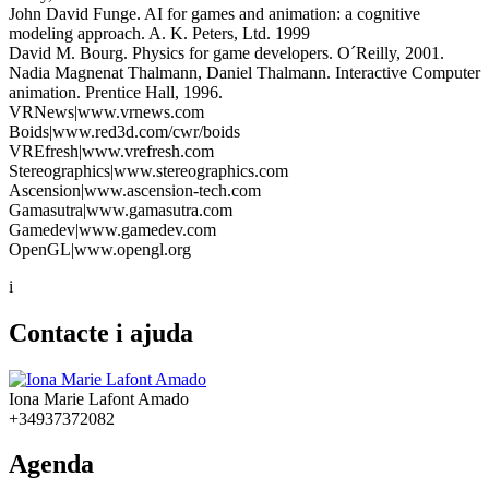
John David Funge. AI for games and animation: a cognitive
modeling approach. A. K. Peters, Ltd. 1999
David M. Bourg. Physics for game developers. O´Reilly, 2001.
Nadia Magnenat Thalmann, Daniel Thalmann. Interactive Computer
animation. Prentice Hall, 1996.
VRNews|www.vrnews.com
Boids|www.red3d.com/cwr/boids
VREfresh|www.vrefresh.com
Stereographics|www.stereographics.com
Ascension|www.ascension-tech.com
Gamasutra|www.gamasutra.com
Gamedev|www.gamedev.com
OpenGL|www.opengl.org
i
Contacte i ajuda
Iona Marie Lafont Amado
+34937372082
Agenda