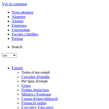
Vés al contingut
Nous alumnes
Alumnes
Alumni
Empreses
Universitats
Escoles i famílies
Premsa
Search
Estudis
Troba el teu estudi
Cercador d'estudis
Per tipus d'estudi
Graus
Dobles titulacions
Màsters i Postgraus
Cursos d'especialització
Formació online
Executive Education