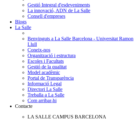
Gestió Integral d'esdeveniments
La innovació, ADN de La Salle
Consell d'empreses
Blogs
La Salle
Benvinguts a La Salle Barcelona - Universitat Ramon
Llull
Coneix-nos
Organització i estructura
Escoles i Facultats
Gestió de la qualitat
Model acadèmic
Portal de Transparència
Informació Legal
Directori La Salle
Treballa a La Salle
Com arribar-hi
Contacte
LA SALLE CAMPUS BARCELONA