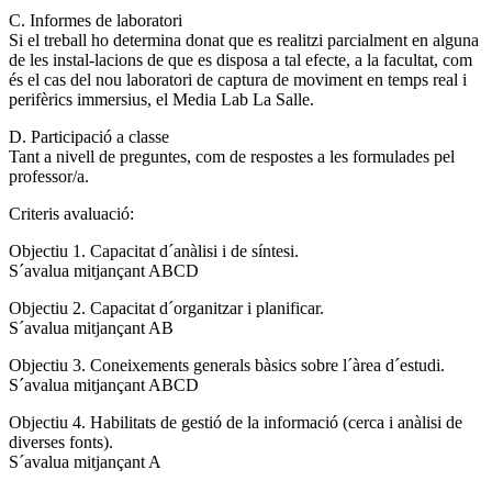
C. Informes de laboratori
Si el treball ho determina donat que es realitzi parcialment en alguna
de les instal-lacions de que es disposa a tal efecte, a la facultat, com
és el cas del nou laboratori de captura de moviment en temps real i
perifèrics immersius, el Media Lab La Salle.
D. Participació a classe
Tant a nivell de preguntes, com de respostes a les formulades pel
professor/a.
Criteris avaluació:
Objectiu 1. Capacitat d´anàlisi i de síntesi.
S´avalua mitjançant ABCD
Objectiu 2. Capacitat d´organitzar i planificar.
S´avalua mitjançant AB
Objectiu 3. Coneixements generals bàsics sobre l´àrea d´estudi.
S´avalua mitjançant ABCD
Objectiu 4. Habilitats de gestió de la informació (cerca i anàlisi de
diverses fonts).
S´avalua mitjançant A