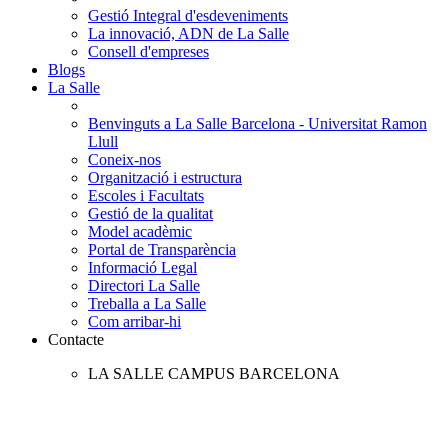
Gestió Integral d'esdeveniments
La innovació, ADN de La Salle
Consell d'empreses
Blogs
La Salle
Benvinguts a La Salle Barcelona - Universitat Ramon
Llull
Coneix-nos
Organització i estructura
Escoles i Facultats
Gestió de la qualitat
Model acadèmic
Portal de Transparència
Informació Legal
Directori La Salle
Treballa a La Salle
Com arribar-hi
Contacte
LA SALLE CAMPUS BARCELONA