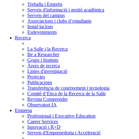
Treballa i Emprèn
Serveis d'informació i gestió acadèmica
Serveis del campus
Associacions i clubs d’estudiants
Instal·lacions
Esdeveniments
Recerca
La Salle i la Recerca
Be a Researcher
Grups i Instituts
Àrees de recerca
Linies d'investigació
Projectes
Publicacions
Transferència de coneixement i tecnologia
Comitè d’Ètica de la Recerca de la Salle
Revista Comprendre
Observatori IA
Empresa
Professional i Executive Education
Career Services
Innovació i R+D
Serveis d'Emprenedoria i Acceleració