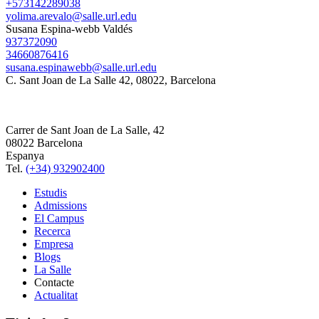
+573142289038
yolima.arevalo@salle.url.edu
Susana Espina-webb Valdés
937372090
34660876416
susana.espinawebb@salle.url.edu
C. Sant Joan de La Salle 42, 08022, Barcelona
Carrer de Sant Joan de La Salle, 42
08022 Barcelona
Espanya
Tel.
(+34) 932902400
Estudis
Admissions
El Campus
Recerca
Empresa
Blogs
La Salle
Contacte
Actualitat