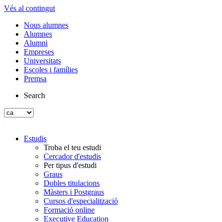
Vés al contingut
Nous alumnes
Alumnes
Alumni
Empreses
Universitats
Escoles i famílies
Premsa
Search
Estudis
Troba el teu estudi
Cercador d'estudis
Per tipus d'estudi
Graus
Dobles titulacions
Màsters i Postgraus
Cursos d'especialització
Formació online
Executive Education