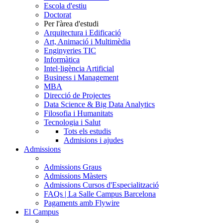
Escola d'estiu
Doctorat
Per l'àrea d'estudi
Arquitectura i Edificació
Art, Animació i Multimèdia
Enginyeries TIC
Informàtica
Intel·ligència Artificial
Business i Management
MBA
Direcció de Projectes
Data Science & Big Data Analytics
Filosofia i Humanitats
Tecnologia i Salut
Tots els estudis
Admisions i ajudes
Admissions
Admissions Graus
Admissions Màsters
Admissions Cursos d'Especialització
FAQs | La Salle Campus Barcelona
Pagaments amb Flywire
El Campus