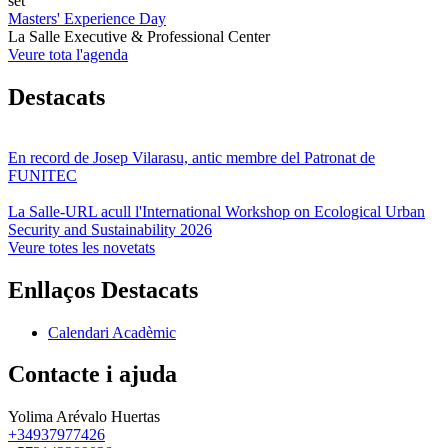
set
Masters' Experience Day
La Salle Executive & Professional Center
Veure tota l'agenda
Destacats
En record de Josep Vilarasu, antic membre del Patronat de
FUNITEC
La Salle-URL acull l'International Workshop on Ecological Urban
Security and Sustainability 2026
Veure totes les novetats
Enllaços Destacats
Calendari Acadèmic
Contacte i ajuda
Yolima Arévalo Huertas
+34937977426