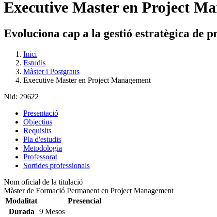
Executive Master en Project M
Evoluciona cap a la gestió estratègica de pr
Inici
Estudis
Màster i Postgraus
Executive Master en Project Management
Nid:
29622
Presentació
Objectius
Requisits
Pla d'estudis
Metodologia
Professorat
Sortides professionals
Nom oficial de la titulació
Màster de Formació Permanent en Project Management
Modalitat
Presencial
Durada
9 Mesos