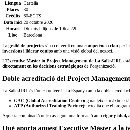
Llengua
Castellà
Places
30
Crèdits
60-ECTS
Data inici
20 octubre 2026
Horari
Dimarts i dijous de 19h a 22h
Lloc
Barcelona
La
gestió de projectes
s’ha convertit en una
competència clau
per im
inversions i liderar equips
amb una visió global del negoci.
L'
Executive Master in Project Management de La Salle-URL
està
directament en les decisions estratègiques
de l’organització.
Doble acreditació del Project Management
La Salle-URL és l’única universitat a Espanya amb la doble acreditac
GAC (Global Accreditation Center):
garanteix el màxim està
ATP (Authorized Training Partner):
acredita que el program
Aquesta combinació única assegura una formació amb
rigor global, 
Què aporta aquest Executive Màster a la te