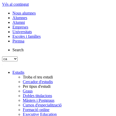
Vés al contingut
Nous alumnes
Alumnes
Alumni
Empreses
Universitats
Escoles i famílies
Premsa
Search
Estudis
Troba el teu estudi
Cercador d'estudis
Per tipus d'estudi
Graus
Dobles titulacions
Màsters i Postgraus
Cursos d'especialització
Formació online
Executive Education