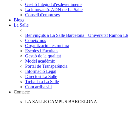
Gestió Integral d'esdeveniments
La innovació, ADN de La Salle
Consell d'empreses
Blogs
La Salle
Benvinguts a La Salle Barcelona - Universitat Ramon Llu
Coneix-nos
Organització i estructura
Escoles i Facultats
Gestió de la qualitat
Model acadèmic
Portal de Transparència
Informació Legal
Directori La Salle
Treballa a La Salle
Com arribar-hi
Contacte
LA SALLE CAMPUS BARCELONA