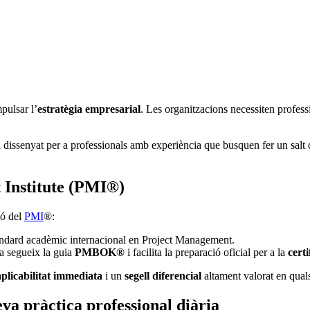
pulsar l’
estratègia empresarial
. Les organitzacions necessiten profes
 dissenyat per a professionals amb experiència que busquen fer un salt qu
 Institute (PMI®)
ió del
PMI
®:
ndard acadèmic internacional en Project Management.
a segueix la guia
PMBOK®
i facilita la preparació oficial per a la
cert
aplicabilitat immediata
i un
segell diferencial
altament valorat en qual
va pràctica professional diària