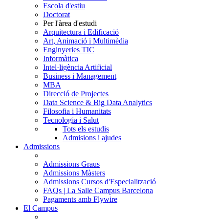
Escola d'estiu
Doctorat
Per l'àrea d'estudi
Arquitectura i Edificació
Art, Animació i Multimèdia
Enginyeries TIC
Informàtica
Intel·ligència Artificial
Business i Management
MBA
Direcció de Projectes
Data Science & Big Data Analytics
Filosofia i Humanitats
Tecnologia i Salut
Tots els estudis
Admisions i ajudes
Admissions
Admissions Graus
Admissions Màsters
Admissions Cursos d'Especialització
FAQs | La Salle Campus Barcelona
Pagaments amb Flywire
El Campus