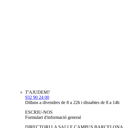
T'AJUDEM?
932 90 24 00
Dilluns a divendres de 8 a 22h i dissabtes de 8 a 14h
ESCRIU-NOS
Formulari d'informació general
DIRECTORI LA SALLE CAMPUS BARCELONA