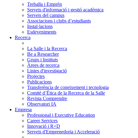
Treballa i Emprèn
Serveis d'informació i gestió acadèmica
Serveis del campus
Associacions i clubs d’estudiants
Instal·lacions
Esdeveniments
Recerca
La Salle i la Recerca
Be a Researcher
Grups i Instituts
Àrees de recerca
Linies d'investigació
Projectes
Publicacions
Transferència de coneixement i tecnologia
Comitè d’Ètica de la Recerca de la Salle
Revista Comprendre
Observatori IA
Empresa
Professional i Executive Education
Career Services
Innovació i R+D
Serveis d'Emprenedoria i Acceleració