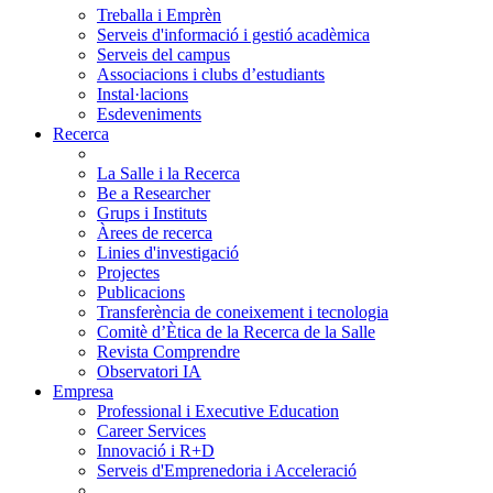
Treballa i Emprèn
Serveis d'informació i gestió acadèmica
Serveis del campus
Associacions i clubs d’estudiants
Instal·lacions
Esdeveniments
Recerca
La Salle i la Recerca
Be a Researcher
Grups i Instituts
Àrees de recerca
Linies d'investigació
Projectes
Publicacions
Transferència de coneixement i tecnologia
Comitè d’Ètica de la Recerca de la Salle
Revista Comprendre
Observatori IA
Empresa
Professional i Executive Education
Career Services
Innovació i R+D
Serveis d'Emprenedoria i Acceleració