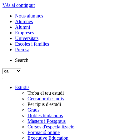
Vés al contingut
Nous alumnes
Alumnes
Alumni
Empreses
Universitats
Escoles i famílies
Premsa
Search
Estudis
Troba el teu estudi
Cercador d'estudis
Per tipus d'estudi
Graus
Dobles titulacions
Màsters i Postgraus
Cursos d'especialització
Formació online
Executive Education