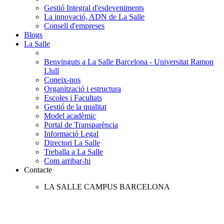
Gestió Integral d'esdeveniments
La innovació, ADN de La Salle
Consell d'empreses
Blogs
La Salle
Benvinguts a La Salle Barcelona - Universitat Ramon
Llull
Coneix-nos
Organització i estructura
Escoles i Facultats
Gestió de la qualitat
Model acadèmic
Portal de Transparència
Informació Legal
Directori La Salle
Treballa a La Salle
Com arribar-hi
Contacte
LA SALLE CAMPUS BARCELONA