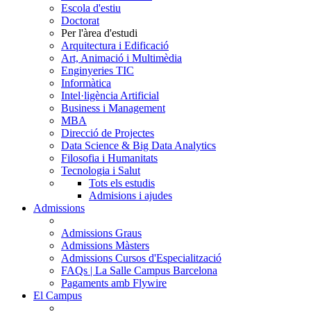
Escola d'estiu
Doctorat
Per l'àrea d'estudi
Arquitectura i Edificació
Art, Animació i Multimèdia
Enginyeries TIC
Informàtica
Intel·ligència Artificial
Business i Management
MBA
Direcció de Projectes
Data Science & Big Data Analytics
Filosofia i Humanitats
Tecnologia i Salut
Tots els estudis
Admisions i ajudes
Admissions
Admissions Graus
Admissions Màsters
Admissions Cursos d'Especialització
FAQs | La Salle Campus Barcelona
Pagaments amb Flywire
El Campus