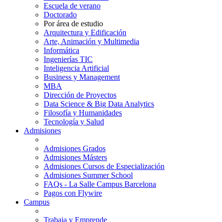
Escuela de verano
Doctorado
Por área de estudio
Arquitectura y Edificación
Arte, Animación y Multimedia
Informática
Ingenierías TIC
Inteligencia Artificial
Business y Management
MBA
Dirección de Proyectos
Data Science & Big Data Analytics
Filosofía y Humanidades
Tecnología y Salud
Admisiones
Admisiones Grados
Admisiones Másters
Admisiones Cursos de Especialización
Admisiones Summer School
FAQs - La Salle Campus Barcelona
Pagos con Flywire
Campus
Trabaja y Emprende