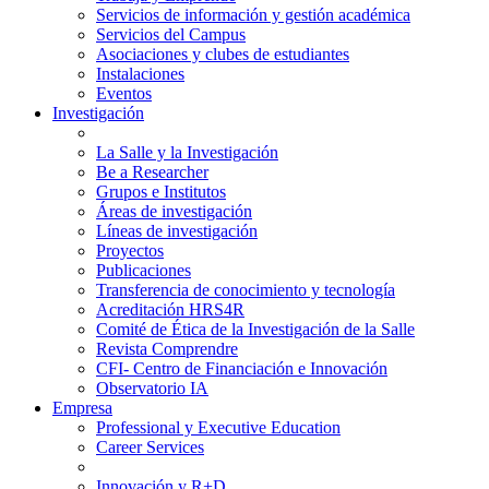
Servicios de información y gestión académica
Servicios del Campus
Asociaciones y clubes de estudiantes
Instalaciones
Eventos
Investigación
La Salle y la Investigación
Be a Researcher
Grupos e Institutos
Áreas de investigación
Líneas de investigación
Proyectos
Publicaciones
Transferencia de conocimiento y tecnología
Acreditación HRS4R
Comité de Ética de la Investigación de la Salle
Revista Comprendre
CFI- Centro de Financiación e Innovación
Observatorio IA
Empresa
Professional y Executive Education
Career Services
Innovación y R+D