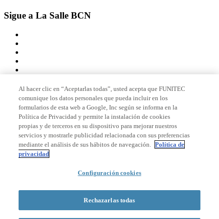
Sigue a La Salle BCN
Al hacer clic en “Aceptarlas todas”, usted acepta que FUNITEC
comunique los datos personales que pueda incluir en los
Miembro de
formularios de esta web a Google, Inc según se informa en la
Política de Privacidad y permite la instalación de cookies
propias y de terceros en su dispositivo para mejorar nuestros
servicios y mostrarle publicidad relacionada con sus preferencias
Acreditaciones
mediante el análisis de sus hábitos de navegación.
Política de
privacidad
© 2026 La Salle Campus Barcelona - URL |
Aviso legal
|
Política de
Configuración cookies
privacidad
|
Política de cookies
Formulario de búsqueda
Rechazarlas todas