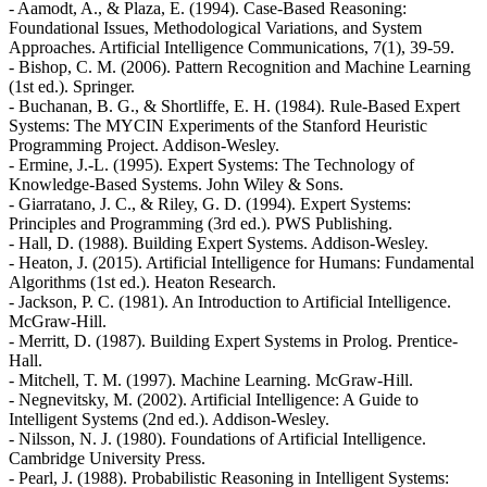
- Aamodt, A., & Plaza, E. (1994). Case-Based Reasoning:
Foundational Issues, Methodological Variations, and System
Approaches. Artificial Intelligence Communications, 7(1), 39-59.
- Bishop, C. M. (2006). Pattern Recognition and Machine Learning
(1st ed.). Springer.
- Buchanan, B. G., & Shortliffe, E. H. (1984). Rule-Based Expert
Systems: The MYCIN Experiments of the Stanford Heuristic
Programming Project. Addison-Wesley.
- Ermine, J.-L. (1995). Expert Systems: The Technology of
Knowledge-Based Systems. John Wiley & Sons.
- Giarratano, J. C., & Riley, G. D. (1994). Expert Systems:
Principles and Programming (3rd ed.). PWS Publishing.
- Hall, D. (1988). Building Expert Systems. Addison-Wesley.
- Heaton, J. (2015). Artificial Intelligence for Humans: Fundamental
Algorithms (1st ed.). Heaton Research.
- Jackson, P. C. (1981). An Introduction to Artificial Intelligence.
McGraw-Hill.
- Merritt, D. (1987). Building Expert Systems in Prolog. Prentice-
Hall.
- Mitchell, T. M. (1997). Machine Learning. McGraw-Hill.
- Negnevitsky, M. (2002). Artificial Intelligence: A Guide to
Intelligent Systems (2nd ed.). Addison-Wesley.
- Nilsson, N. J. (1980). Foundations of Artificial Intelligence.
Cambridge University Press.
- Pearl, J. (1988). Probabilistic Reasoning in Intelligent Systems: