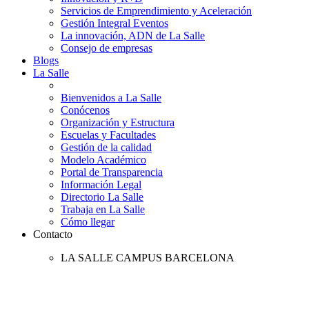
Servicios de Emprendimiento y Aceleración
Gestión Integral Eventos
La innovación, ADN de La Salle
Consejo de empresas
Blogs
La Salle
Bienvenidos a La Salle
Conócenos
Organización y Estructura
Escuelas y Facultades
Gestión de la calidad
Modelo Académico
Portal de Transparencia
Información Legal
Directorio La Salle
Trabaja en La Salle
Cómo llegar
Contacto
LA SALLE CAMPUS BARCELONA