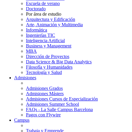
Escuela de verano
Doctorado
Por área de estudio
Arquitectura y Edificación
Arte, Animación y Multimedia
Informática
Ingenierías TIC
Inteligencia Artificial
Business y Management
MBA
Dirección de Proyectos
Data Science & Big Data Analytics
Filosofía y Humanidades
Tecnología y Salud
Admisiones
Admisiones Grados
Admisiones Másters
Admisiones Cursos de Especialización
Admisiones Summer School
FAQs - La Salle Campus Barcelona
Pagos con Flywire
Campus
Trabaja y Emprende