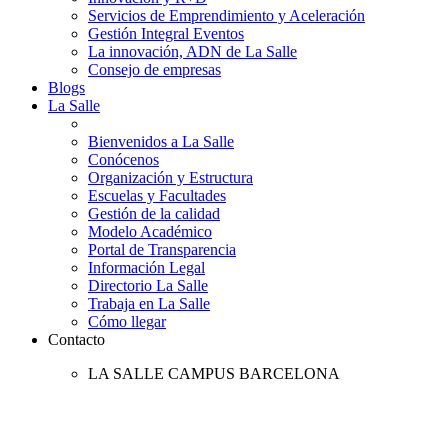
Servicios de Emprendimiento y Aceleración
Gestión Integral Eventos
La innovación, ADN de La Salle
Consejo de empresas
Blogs
La Salle
Bienvenidos a La Salle
Conócenos
Organización y Estructura
Escuelas y Facultades
Gestión de la calidad
Modelo Académico
Portal de Transparencia
Información Legal
Directorio La Salle
Trabaja en La Salle
Cómo llegar
Contacto
LA SALLE CAMPUS BARCELONA