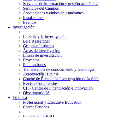
Servicios de información y gestión académica
Servicios del Campus
Asociaciones y clubes de estudiantes
Instalaciones
Eventos
Investigación
La Salle y la Investigación
Be a Researcher
Grupos e Institutos
Áreas de investigación
Líneas de investigación
Proyectos
Publicaciones
Transferencia de conocimiento y tecnología
Acreditación HRS4R
Comité de Ética de la Investigación de la Salle
Revista Comprendre
CFI- Centro de Financiación e Innovación
Observatorio IA
Empresa
Professional y Executive Education
Career Services
Innovación y R+D