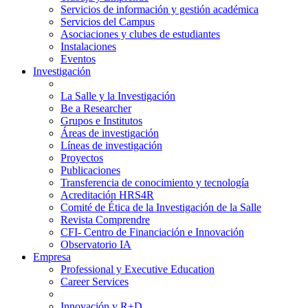
Servicios de información y gestión académica
Servicios del Campus
Asociaciones y clubes de estudiantes
Instalaciones
Eventos
Investigación
La Salle y la Investigación
Be a Researcher
Grupos e Institutos
Áreas de investigación
Líneas de investigación
Proyectos
Publicaciones
Transferencia de conocimiento y tecnología
Acreditación HRS4R
Comité de Ética de la Investigación de la Salle
Revista Comprendre
CFI- Centro de Financiación e Innovación
Observatorio IA
Empresa
Professional y Executive Education
Career Services
Innovación y R+D