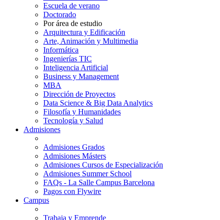
Escuela de verano
Doctorado
Por área de estudio
Arquitectura y Edificación
Arte, Animación y Multimedia
Informática
Ingenierías TIC
Inteligencia Artificial
Business y Management
MBA
Dirección de Proyectos
Data Science & Big Data Analytics
Filosofía y Humanidades
Tecnología y Salud
Admisiones
Admisiones Grados
Admisiones Másters
Admisiones Cursos de Especialización
Admisiones Summer School
FAQs - La Salle Campus Barcelona
Pagos con Flywire
Campus
Trabaja y Emprende