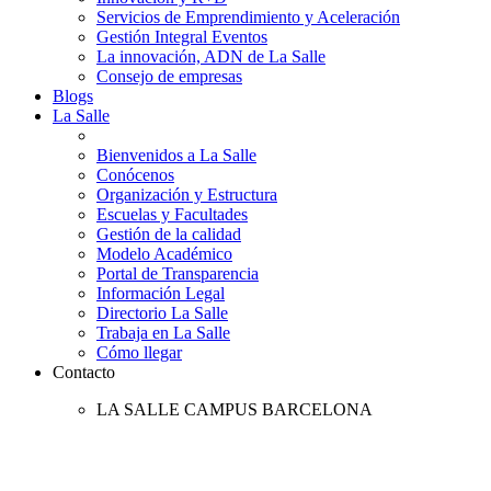
Servicios de Emprendimiento y Aceleración
Gestión Integral Eventos
La innovación, ADN de La Salle
Consejo de empresas
Blogs
La Salle
Bienvenidos a La Salle
Conócenos
Organización y Estructura
Escuelas y Facultades
Gestión de la calidad
Modelo Académico
Portal de Transparencia
Información Legal
Directorio La Salle
Trabaja en La Salle
Cómo llegar
Contacto
LA SALLE CAMPUS BARCELONA