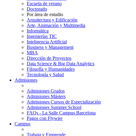
Escuela de verano
Doctorado
Por área de estudio
Arquitectura y Edificación
Arte, Animación y Multimedia
Informática
Ingenierías TIC
Inteligencia Artificial
Business y Management
MBA
Dirección de Proyectos
Data Science & Big Data Analytics
Filosofía y Humanidades
Tecnología y Salud
Admisiones
Admisiones Grados
Admisiones Másters
Admisiones Cursos de Especialización
Admisiones Summer School
FAQs - La Salle Campus Barcelona
Pagos con Flywire
Campus
Trabaja y Emprende