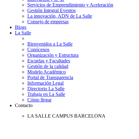
Servicios de Emprendimiento y Aceleración
Gestión Integral Eventos
La innovación, ADN de La Salle
Consejo de empresas
Blogs
La Salle
Bienvenidos a La Salle
Conócenos
Organización y Estructura
Escuelas y Facultades
Gestión de la calidad
Modelo Académico
Portal de Transparencia
Información Legal
Directorio La Salle
Trabaja en La Salle
Cómo llegar
Contacto
LA SALLE CAMPUS BARCELONA