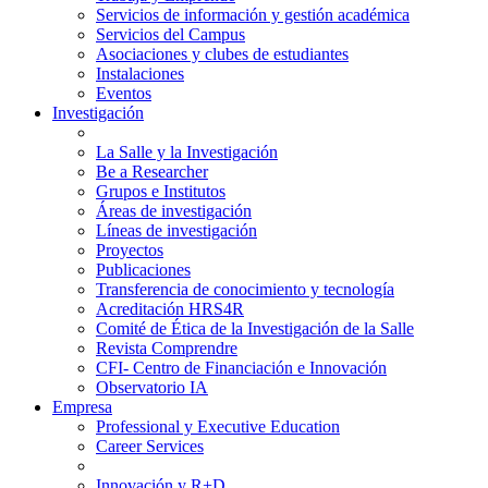
Servicios de información y gestión académica
Servicios del Campus
Asociaciones y clubes de estudiantes
Instalaciones
Eventos
Investigación
La Salle y la Investigación
Be a Researcher
Grupos e Institutos
Áreas de investigación
Líneas de investigación
Proyectos
Publicaciones
Transferencia de conocimiento y tecnología
Acreditación HRS4R
Comité de Ética de la Investigación de la Salle
Revista Comprendre
CFI- Centro de Financiación e Innovación
Observatorio IA
Empresa
Professional y Executive Education
Career Services
Innovación y R+D