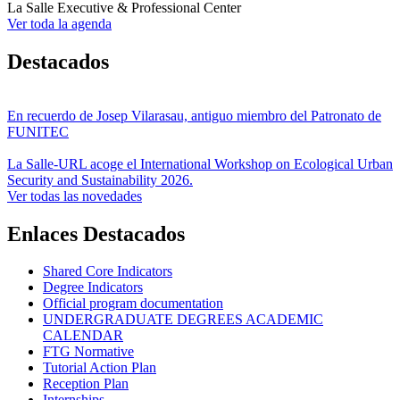
La Salle Executive & Professional Center
Ver toda la agenda
Destacados
En recuerdo de Josep Vilarasau, antiguo miembro del Patronato de
FUNITEC
La Salle-URL acoge el International Workshop on Ecological Urban
Security and Sustainability 2026.
Ver todas las novedades
Enlaces Destacados
Shared Core Indicators
Degree Indicators
Official program documentation
UNDERGRADUATE DEGREES ACADEMIC
CALENDAR
FTG Normative
Tutorial Action Plan
Reception Plan
Internships