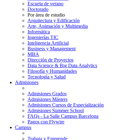
Escuela de verano
Doctorado
Por área de estudio
Arquitectura y Edificación
Arte, Animación y Multimedia
Informática
Ingenierías TIC
Inteligencia Artificial
Business y Management
MBA
Dirección de Proyectos
Data Science & Big Data Analytics
Filosofía y Humanidades
Tecnología y Salud
Admisiones
Admisiones Grados
Admisiones Másters
Admisiones Cursos de Especialización
Admisiones Summer School
FAQs - La Salle Campus Barcelona
Pagos con Flywire
Campus
Trabaja y Emprende