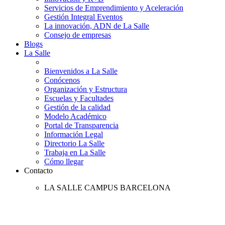
Servicios de Emprendimiento y Aceleración
Gestión Integral Eventos
La innovación, ADN de La Salle
Consejo de empresas
Blogs
La Salle
Bienvenidos a La Salle
Conócenos
Organización y Estructura
Escuelas y Facultades
Gestión de la calidad
Modelo Académico
Portal de Transparencia
Información Legal
Directorio La Salle
Trabaja en La Salle
Cómo llegar
Contacto
LA SALLE CAMPUS BARCELONA