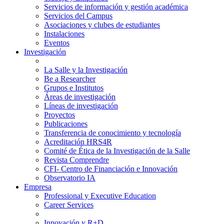
Servicios de información y gestión académica
Servicios del Campus
Asociaciones y clubes de estudiantes
Instalaciones
Eventos
Investigación
La Salle y la Investigación
Be a Researcher
Grupos e Institutos
Áreas de investigación
Líneas de investigación
Proyectos
Publicaciones
Transferencia de conocimiento y tecnología
Acreditación HRS4R
Comité de Ética de la Investigación de la Salle
Revista Comprendre
CFI- Centro de Financiación e Innovación
Observatorio IA
Empresa
Professional y Executive Education
Career Services
Innovación y R+D