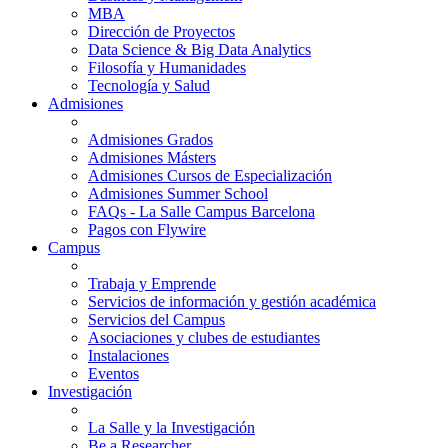
MBA
Dirección de Proyectos
Data Science & Big Data Analytics
Filosofía y Humanidades
Tecnología y Salud
Admisiones
Admisiones Grados
Admisiones Másters
Admisiones Cursos de Especialización
Admisiones Summer School
FAQs - La Salle Campus Barcelona
Pagos con Flywire
Campus
Trabaja y Emprende
Servicios de información y gestión académica
Servicios del Campus
Asociaciones y clubes de estudiantes
Instalaciones
Eventos
Investigación
La Salle y la Investigación
Be a Researcher