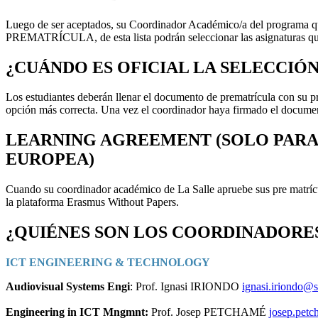
Luego de ser aceptados, su Coordinador Académico/a del programa que 
PREMATRÍCULA, de esta lista podrán seleccionar las asignaturas que 
¿CUÁNDO ES OFICIAL LA SELECCIÓ
Los estudiantes deberán llenar el documento de prematrícula con su p
opción más correcta. Una vez el coordinador haya firmado el documento
LEARNING AGREEMENT (SOLO PARA 
EUROPEA)
Cuando su coordinador académico de La Salle apruebe sus pre matrícu
la plataforma Erasmus Without Papers.
¿QUIÉNES SON LOS COORDINADORE
ICT ENGINEERING & TECHNOLOGY
Audiovisual Systems Engi
: Prof. Ignasi IRIONDO
ignasi.iriondo@s
Engineering in ICT Mngmnt:
Prof. Josep PETCHAMÉ
josep.petc