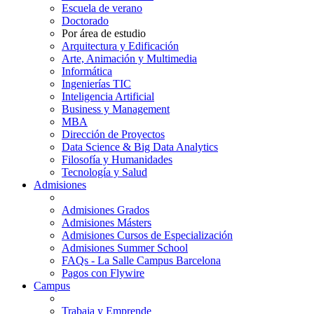
Escuela de verano
Doctorado
Por área de estudio
Arquitectura y Edificación
Arte, Animación y Multimedia
Informática
Ingenierías TIC
Inteligencia Artificial
Business y Management
MBA
Dirección de Proyectos
Data Science & Big Data Analytics
Filosofía y Humanidades
Tecnología y Salud
Admisiones
Admisiones Grados
Admisiones Másters
Admisiones Cursos de Especialización
Admisiones Summer School
FAQs - La Salle Campus Barcelona
Pagos con Flywire
Campus
Trabaja y Emprende