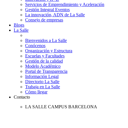
Servicios de Emprendimiento y Aceleración
Gestión Integral Eventos
La innovación, ADN de La Salle
Consejo de empresas
Blogs
La Salle
Bienvenidos a La Salle
Conócenos
Organización y Estructura
Escuelas y Facultades
Gestión de la calidad
Modelo Académico
Portal de Transparencia
Información Legal
Directorio La Salle
Trabaja en La Salle
Cómo llegar
Contacto
LA SALLE CAMPUS BARCELONA