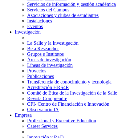
Servicios de información y gestión académica
Servicios del Campus
Asociaciones y clubes de estudiantes
Instalaciones
Eventos
Investigación
La Salle y la Investigación
Be a Researcher
Grupos e Institutos
Áreas de investigación
Líneas de investigación
Proyectos
Publicaciones
Transferencia de conocimiento y tecnología
Acreditación HRS4R
Comité de Ética de la Investigación de la Salle
Revista Comprendre
CFI- Centro de Financiación e Innovación
Observatorio IA
Empresa
Professional y Executive Education
Career Services
Innovación y R+D