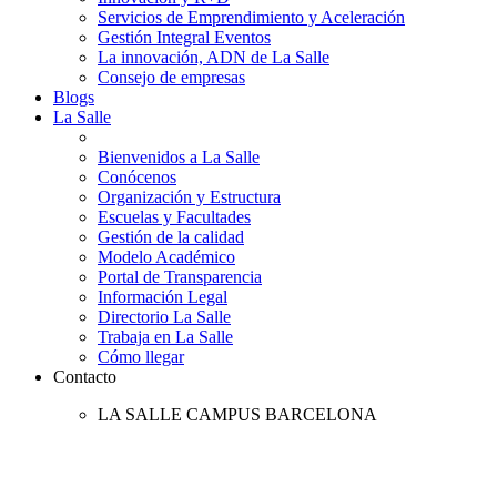
Servicios de Emprendimiento y Aceleración
Gestión Integral Eventos
La innovación, ADN de La Salle
Consejo de empresas
Blogs
La Salle
Bienvenidos a La Salle
Conócenos
Organización y Estructura
Escuelas y Facultades
Gestión de la calidad
Modelo Académico
Portal de Transparencia
Información Legal
Directorio La Salle
Trabaja en La Salle
Cómo llegar
Contacto
LA SALLE CAMPUS BARCELONA