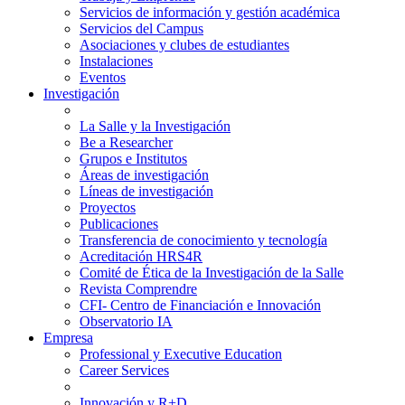
Servicios de información y gestión académica
Servicios del Campus
Asociaciones y clubes de estudiantes
Instalaciones
Eventos
Investigación
La Salle y la Investigación
Be a Researcher
Grupos e Institutos
Áreas de investigación
Líneas de investigación
Proyectos
Publicaciones
Transferencia de conocimiento y tecnología
Acreditación HRS4R
Comité de Ética de la Investigación de la Salle
Revista Comprendre
CFI- Centro de Financiación e Innovación
Observatorio IA
Empresa
Professional y Executive Education
Career Services
Innovación y R+D