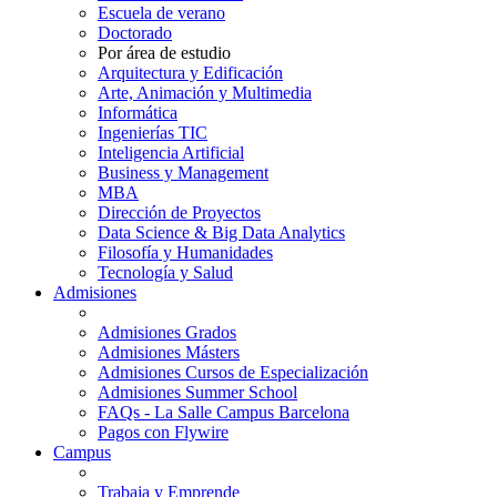
Escuela de verano
Doctorado
Por área de estudio
Arquitectura y Edificación
Arte, Animación y Multimedia
Informática
Ingenierías TIC
Inteligencia Artificial
Business y Management
MBA
Dirección de Proyectos
Data Science & Big Data Analytics
Filosofía y Humanidades
Tecnología y Salud
Admisiones
Admisiones Grados
Admisiones Másters
Admisiones Cursos de Especialización
Admisiones Summer School
FAQs - La Salle Campus Barcelona
Pagos con Flywire
Campus
Trabaja y Emprende