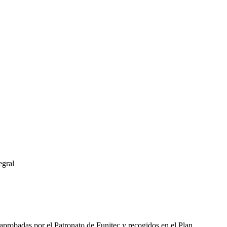
egral
aprobadas por el Patronato de Funitec y recogidos en el Plan