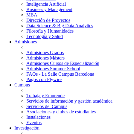
Inteligencia Artificial
Business y Management
MBA
Dirección de Proyectos
Data Science & Big Data Analytics
Filosofía y Humanidades
Tecnología y Salud
Admisiones
Admisiones Grados
Admisiones Másters
Admisiones Cursos de Especialización
Admisiones Summer School
FAQs - La Salle Campus Barcelona
Pagos con Flywire
Campus
Trabaja y Emprende
Servicios de información y gestión académica
Servicios del Campus
Asociaciones y clubes de estudiantes
Instalaciones
Eventos
Investigación