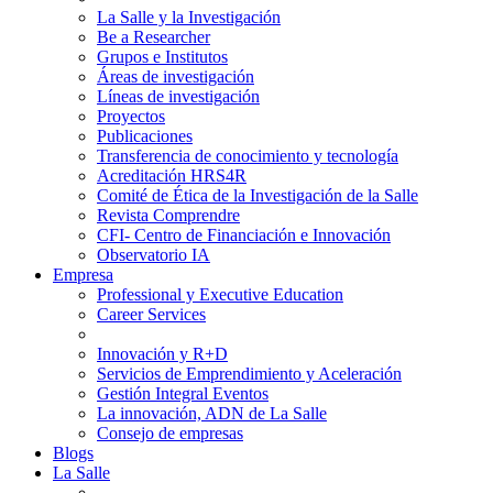
La Salle y la Investigación
Be a Researcher
Grupos e Institutos
Áreas de investigación
Líneas de investigación
Proyectos
Publicaciones
Transferencia de conocimiento y tecnología
Acreditación HRS4R
Comité de Ética de la Investigación de la Salle
Revista Comprendre
CFI- Centro de Financiación e Innovación
Observatorio IA
Empresa
Professional y Executive Education
Career Services
Innovación y R+D
Servicios de Emprendimiento y Aceleración
Gestión Integral Eventos
La innovación, ADN de La Salle
Consejo de empresas
Blogs
La Salle