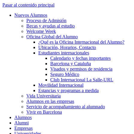
Pasar al contenido principal
Nuevos Alumnos
Proceso de Admisión
Becas y ayudas al estudio
Welcome Week
Oficina Global del Alumno
¿Qué es la Oficina Internacional del Alumno?
Ubicación, Horarios, Contacto
Estudiantes internacionales
Calendario y fechas importantes
Barcelona y Cataluña
Visados y permisos de residencia
Seguro Médico
Club Internacional La Salle-URL
Movilidad Internacional
Estancias y programas a medida
Vida Universitaria
Alumnos en las empresas
Servicio de acompañamiento al alumnado
Vivir en Barcelona
Alumnos
Alumni
Empresas
Universidades