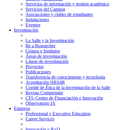
Servicios de información y gestión académica
Servicios del Campus
Asociaciones y clubes de estudiantes
Instalaciones
Eventos
Investigación
La Salle y la Investigación
Be a Researcher
Grupos e Institutos
Áreas de investigación
Líneas de investigación
Proyectos
Publicaciones
Transferencia de conocimiento y tecnología
Acreditación HRS4R
Comité de Ética de la Investigación de la Salle
Revista Comprendre
CFI- Centro de Financiación e Innovación
Observatorio IA
Empresa
Professional y Executive Education
Career Services
Innovación y R+D