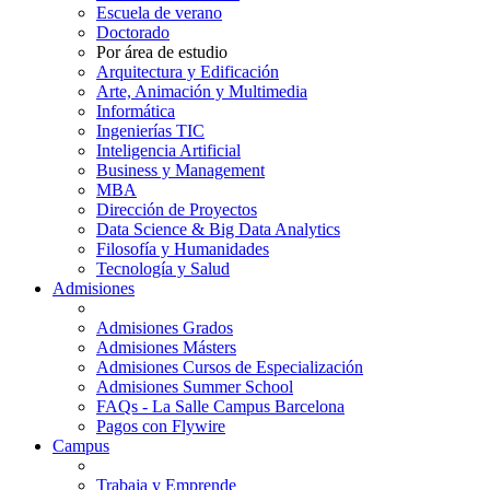
Escuela de verano
Doctorado
Por área de estudio
Arquitectura y Edificación
Arte, Animación y Multimedia
Informática
Ingenierías TIC
Inteligencia Artificial
Business y Management
MBA
Dirección de Proyectos
Data Science & Big Data Analytics
Filosofía y Humanidades
Tecnología y Salud
Admisiones
Admisiones Grados
Admisiones Másters
Admisiones Cursos de Especialización
Admisiones Summer School
FAQs - La Salle Campus Barcelona
Pagos con Flywire
Campus
Trabaja y Emprende