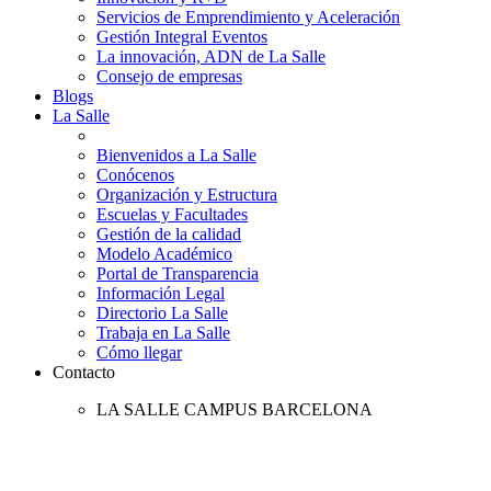
Servicios de Emprendimiento y Aceleración
Gestión Integral Eventos
La innovación, ADN de La Salle
Consejo de empresas
Blogs
La Salle
Bienvenidos a La Salle
Conócenos
Organización y Estructura
Escuelas y Facultades
Gestión de la calidad
Modelo Académico
Portal de Transparencia
Información Legal
Directorio La Salle
Trabaja en La Salle
Cómo llegar
Contacto
LA SALLE CAMPUS BARCELONA