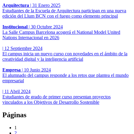
Arquitectura
|
31 Enero 2025
Estudiantes de la Escuela de Arquitectura participan en una nueva
edición del Llum BCN con el fuego como elemento principal
Institucional
|
30 Octubre 2024
La Salle Campus Barcelona acogerá el National Model United
Nations Internacional en 2026
|
12 Septiembre 2024
El campus inicia un nuevo curso con novedades en el ámbito de la
creatividad digital y la inteligencia artificial
Empresa
|
10 Junio 2024
El alumnado del campus responde a los retos que plantea el mundo
empresarial
|
11 Abril 2024
Estudiantes de grado de primer curso presentan proyectos
vinculados a los Objetivos de Desarrollo Sostenible
Páginas
1
2