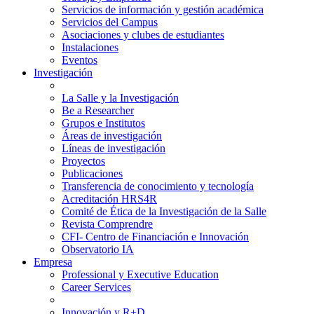
Servicios de información y gestión académica
Servicios del Campus
Asociaciones y clubes de estudiantes
Instalaciones
Eventos
Investigación
La Salle y la Investigación
Be a Researcher
Grupos e Institutos
Áreas de investigación
Líneas de investigación
Proyectos
Publicaciones
Transferencia de conocimiento y tecnología
Acreditación HRS4R
Comité de Ética de la Investigación de la Salle
Revista Comprendre
CFI- Centro de Financiación e Innovación
Observatorio IA
Empresa
Professional y Executive Education
Career Services
Innovación y R+D