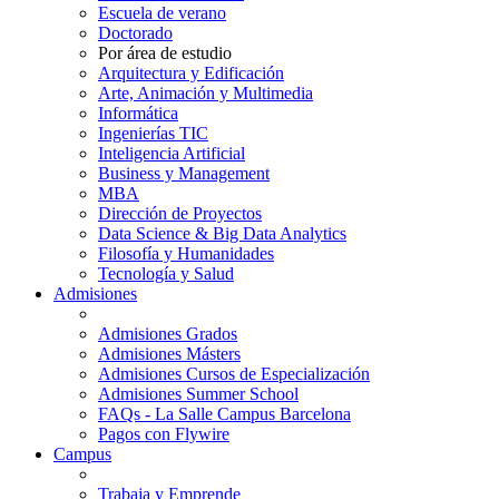
Escuela de verano
Doctorado
Por área de estudio
Arquitectura y Edificación
Arte, Animación y Multimedia
Informática
Ingenierías TIC
Inteligencia Artificial
Business y Management
MBA
Dirección de Proyectos
Data Science & Big Data Analytics
Filosofía y Humanidades
Tecnología y Salud
Admisiones
Admisiones Grados
Admisiones Másters
Admisiones Cursos de Especialización
Admisiones Summer School
FAQs - La Salle Campus Barcelona
Pagos con Flywire
Campus
Trabaja y Emprende