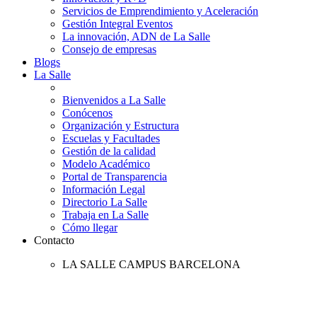
Servicios de Emprendimiento y Aceleración
Gestión Integral Eventos
La innovación, ADN de La Salle
Consejo de empresas
Blogs
La Salle
Bienvenidos a La Salle
Conócenos
Organización y Estructura
Escuelas y Facultades
Gestión de la calidad
Modelo Académico
Portal de Transparencia
Información Legal
Directorio La Salle
Trabaja en La Salle
Cómo llegar
Contacto
LA SALLE CAMPUS BARCELONA