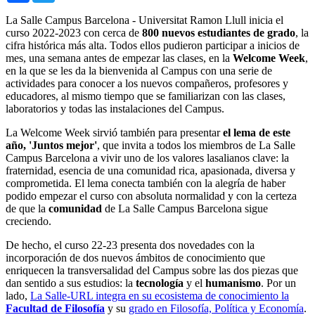
La Salle Campus Barcelona - Universitat Ramon Llull inicia el
curso 2022-2023 con cerca de
800 nuevos estudiantes de grado
, la
cifra histórica más alta. Todos ellos pudieron participar a inicios de
mes, una semana antes de empezar las clases, en la
Welcome Week
,
en la que se les da la bienvenida al Campus con una serie de
actividades para conocer a los nuevos compañeros, profesores y
educadores, al mismo tiempo que se familiarizan con las clases,
laboratorios y todas las instalaciones del Campus.
La Welcome Week sirvió también para presentar
el lema de este
año, 'Juntos mejor'
, que invita a todos los miembros de La Salle
Campus Barcelona a vivir uno de los valores lasalianos clave: la
fraternidad, esencia de una comunidad rica, apasionada, diversa y
comprometida. El lema conecta también con la alegría de haber
podido empezar el curso con absoluta normalidad y con la certeza
de que la
comunidad
de La Salle Campus Barcelona sigue
creciendo.
De hecho, el curso 22-23 presenta dos novedades con la
incorporación de dos nuevos ámbitos de conocimiento que
enriquecen la transversalidad del Campus sobre las dos piezas que
dan sentido a sus estudios: la
tecnología
y el
humanismo
. Por un
lado,
La Salle-URL integra en su ecosistema de conocimiento la
Facultad de Filosofía
y su
grado en Filosofía, Política y Economía
.