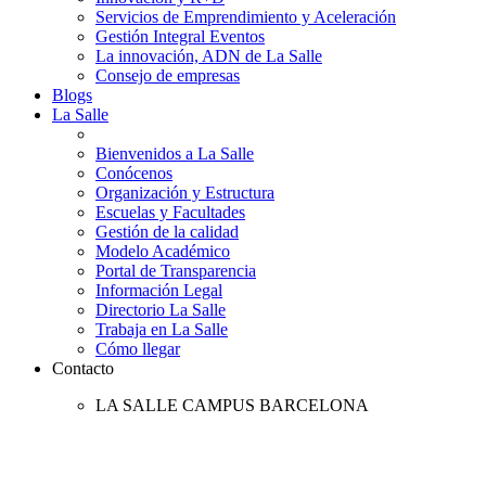
Servicios de Emprendimiento y Aceleración
Gestión Integral Eventos
La innovación, ADN de La Salle
Consejo de empresas
Blogs
La Salle
Bienvenidos a La Salle
Conócenos
Organización y Estructura
Escuelas y Facultades
Gestión de la calidad
Modelo Académico
Portal de Transparencia
Información Legal
Directorio La Salle
Trabaja en La Salle
Cómo llegar
Contacto
LA SALLE CAMPUS BARCELONA