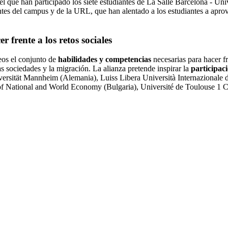
el que han participado los siete estudiantes de La Salle Barcelona - Un
ntes del campus y de la URL, que han alentado a los estudiantes a apro
rente a los retos sociales
os el conjunto de
habilidades y competencias
necesarias para hacer fr
as sociedades y la migración. La alianza pretende inspirar la
participaci
ersität Mannheim (Alemania), Luiss Libera Università Internazionale de
 of National and World Economy (Bulgaria), Université de Toulouse 1 