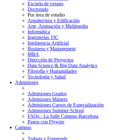
Escuela de verano
Doctorado
Por área de estudio
Arquitectura y Edificación
Arte, Animación y Multimedia
Informática
Ingenierías TIC
Inteligencia Artificial
Business y Management
MBA
Dirección de Proyectos
Data Science & Big Data Analytics
Filosofía y Humanidades
Tecnología y Salud
Admisiones
Admisiones Grados
Admisiones Másters
Admisiones Cursos de Especialización
Admisiones Summer School
FAQs - La Salle Campus Barcelona
Pagos con Flywire
Campus
Trabaja y Emprende