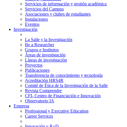
Servicios de información y gestión académica
Servicios del Campus
Asociaciones y clubes de estudiantes
Instalaciones
Eventos
Investigación
La Salle y la Investigación
Be a Researcher
Grupos e Institutos
Áreas de investigación
Líneas de investigación
Proyectos
Publicaciones
Transferencia de conocimiento y tecnología
Acreditación HRS4R
Comité de Ética de la Investigación de la Salle
Revista Comprendre
CFI- Centro de Financiación e Innovación
Observatorio IA
Empresa
Professional y Executive Education
Career Services
Innovación y R+D