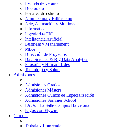
Escuela de verano
Doctorado
Por área de estudio
Arquitectura y Edificación
Arte, Animación y Multimedia
Informática
Ingenierías TIC
Inteligencia Artificial
Business y Management
MBA
Dirección de Proyectos
Data Science & Big Data Analytics
Filosofía y Humanidades
Tecnología y Salud
Admisiones
Admisiones Grados
Admisiones Másters
Admisiones Cursos de Especialización
Admisiones Summer School
FAQs - La Salle Campus Barcelona
Pagos con Flywire
Campus
Trabaja y Emprende