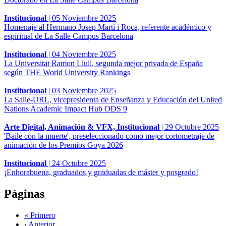
Institucional
|
05 Noviembre 2025
Homenaje al Hermano Josep Martí i Roca, referente académico y
espiritual de La Salle Campus Barcelona
Institucional
|
04 Noviembre 2025
La Universitat Ramon Llull, segunda mejor privada de España
según THE World University Rankings
Institucional
|
03 Noviembre 2025
La Salle-URL, vicepresidenta de Enseñanza y Educación del United
Nations Academic Impact Hub ODS 9
Arte Digital, Animación & VFX, Institucional
|
29 Octubre 2025
'Baile con la muerte', preseleccionado como mejor cortometraje de
animación de los Premios Goya 2026
Institucional
|
24 Octubre 2025
¡Enhorabuena, graduados y graduadas de máster y posgrado!
Páginas
« Primero
‹ Anterior