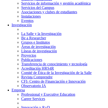
Servicios de información y gestión académica
Servicios del Campus
Asociaciones y clubes de estudiantes
Instalaciones
Eventos
Investigación
La Salle y la Investigación
Be a Researcher
Grupos e Institutos
Áreas de investigación
Líneas de investigación
Proyectos
Publicaciones
Transferencia de conocimiento y tecnología
Acreditación HRS4R
Comité de Ética de la Investigación de la Salle
Revista Comprendre
CFI- Centro de Financiación e Innovación
Observatorio IA
Empresa
Professional y Executive Education
Career Services
Innovación y R+D