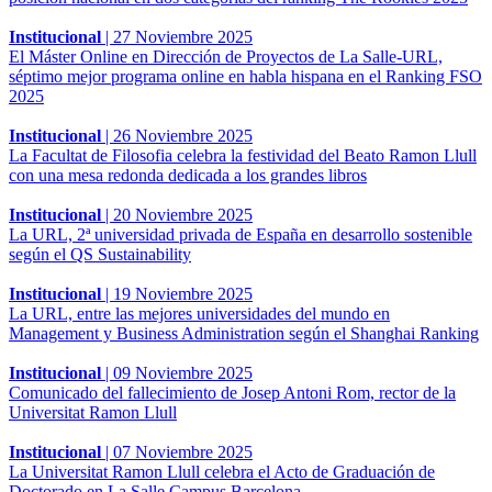
Institucional
|
27 Noviembre 2025
El Máster Online en Dirección de Proyectos de La Salle-URL,
séptimo mejor programa online en habla hispana en el Ranking FSO
2025
Institucional
|
26 Noviembre 2025
La Facultat de Filosofia celebra la festividad del Beato Ramon Llull
con una mesa redonda dedicada a los grandes libros
Institucional
|
20 Noviembre 2025
La URL, 2ª universidad privada de España en desarrollo sostenible
según el QS Sustainability
Institucional
|
19 Noviembre 2025
La URL, entre las mejores universidades del mundo en
Management y Business Administration según el Shanghai Ranking
Institucional
|
09 Noviembre 2025
Comunicado del fallecimiento de Josep Antoni Rom, rector de la
Universitat Ramon Llull
Institucional
|
07 Noviembre 2025
La Universitat Ramon Llull celebra el Acto de Graduación de
Doctorado en La Salle Campus Barcelona