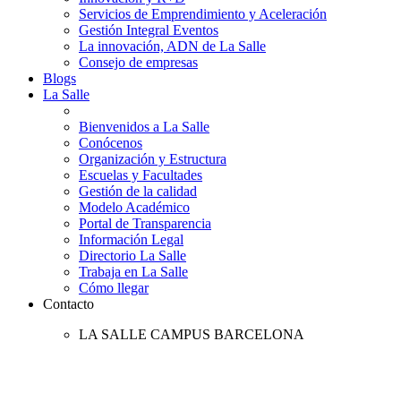
Servicios de Emprendimiento y Aceleración
Gestión Integral Eventos
La innovación, ADN de La Salle
Consejo de empresas
Blogs
La Salle
Bienvenidos a La Salle
Conócenos
Organización y Estructura
Escuelas y Facultades
Gestión de la calidad
Modelo Académico
Portal de Transparencia
Información Legal
Directorio La Salle
Trabaja en La Salle
Cómo llegar
Contacto
LA SALLE CAMPUS BARCELONA