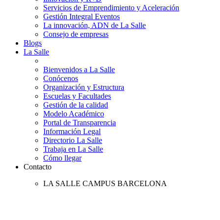
Servicios de Emprendimiento y Aceleración
Gestión Integral Eventos
La innovación, ADN de La Salle
Consejo de empresas
Blogs
La Salle
Bienvenidos a La Salle
Conócenos
Organización y Estructura
Escuelas y Facultades
Gestión de la calidad
Modelo Académico
Portal de Transparencia
Información Legal
Directorio La Salle
Trabaja en La Salle
Cómo llegar
Contacto
LA SALLE CAMPUS BARCELONA