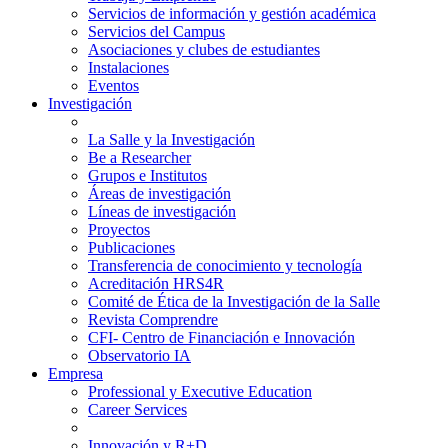
Servicios de información y gestión académica
Servicios del Campus
Asociaciones y clubes de estudiantes
Instalaciones
Eventos
Investigación
La Salle y la Investigación
Be a Researcher
Grupos e Institutos
Áreas de investigación
Líneas de investigación
Proyectos
Publicaciones
Transferencia de conocimiento y tecnología
Acreditación HRS4R
Comité de Ética de la Investigación de la Salle
Revista Comprendre
CFI- Centro de Financiación e Innovación
Observatorio IA
Empresa
Professional y Executive Education
Career Services
Innovación y R+D