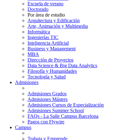
Escuela de verano
Doctorado
Por área de estudio
Arquitectura y Edificación
Arte, Animación y Multimedia
Informática
Ingenierías TIC
Inteligencia Artificial
Business y Management
MBA
Dirección de Proyectos
Data Science & Big Data Analytics
Filosofía y Humanidades
Tecnología y Salud
Admisiones
Admisiones Grados
Admisiones Másters
Admisiones Cursos de Especialización
Admisiones Summer School
FAQs - La Salle Campus Barcelona
Pagos con Flywire
Campus
Trabaja y Emprende