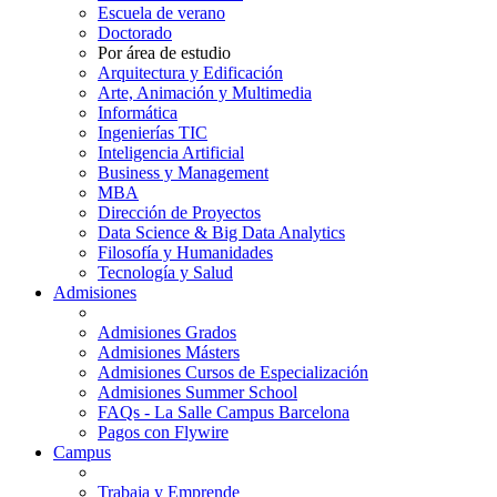
Escuela de verano
Doctorado
Por área de estudio
Arquitectura y Edificación
Arte, Animación y Multimedia
Informática
Ingenierías TIC
Inteligencia Artificial
Business y Management
MBA
Dirección de Proyectos
Data Science & Big Data Analytics
Filosofía y Humanidades
Tecnología y Salud
Admisiones
Admisiones Grados
Admisiones Másters
Admisiones Cursos de Especialización
Admisiones Summer School
FAQs - La Salle Campus Barcelona
Pagos con Flywire
Campus
Trabaja y Emprende