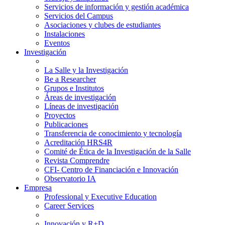
Servicios de información y gestión académica
Servicios del Campus
Asociaciones y clubes de estudiantes
Instalaciones
Eventos
Investigación
La Salle y la Investigación
Be a Researcher
Grupos e Institutos
Áreas de investigación
Líneas de investigación
Proyectos
Publicaciones
Transferencia de conocimiento y tecnología
Acreditación HRS4R
Comité de Ética de la Investigación de la Salle
Revista Comprendre
CFI- Centro de Financiación e Innovación
Observatorio IA
Empresa
Professional y Executive Education
Career Services
Innovación y R+D