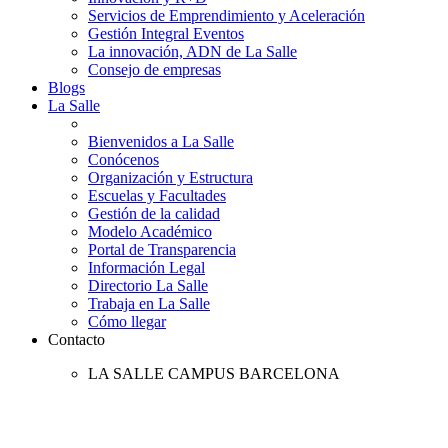
Servicios de Emprendimiento y Aceleración
Gestión Integral Eventos
La innovación, ADN de La Salle
Consejo de empresas
Blogs
La Salle
Bienvenidos a La Salle
Conócenos
Organización y Estructura
Escuelas y Facultades
Gestión de la calidad
Modelo Académico
Portal de Transparencia
Información Legal
Directorio La Salle
Trabaja en La Salle
Cómo llegar
Contacto
LA SALLE CAMPUS BARCELONA