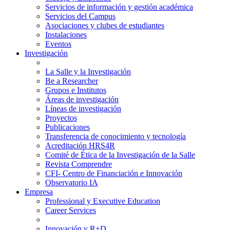
Servicios de información y gestión académica
Servicios del Campus
Asociaciones y clubes de estudiantes
Instalaciones
Eventos
Investigación
La Salle y la Investigación
Be a Researcher
Grupos e Institutos
Áreas de investigación
Líneas de investigación
Proyectos
Publicaciones
Transferencia de conocimiento y tecnología
Acreditación HRS4R
Comité de Ética de la Investigación de la Salle
Revista Comprendre
CFI- Centro de Financiación e Innovación
Observatorio IA
Empresa
Professional y Executive Education
Career Services
Innovación y R+D