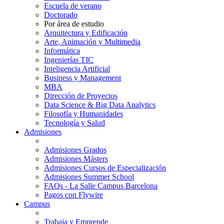
Escuela de verano
Doctorado
Por área de estudio
Arquitectura y Edificación
Arte, Animación y Multimedia
Informática
Ingenierías TIC
Inteligencia Artificial
Business y Management
MBA
Dirección de Proyectos
Data Science & Big Data Analytics
Filosofía y Humanidades
Tecnología y Salud
Admisiones
Admisiones Grados
Admisiones Másters
Admisiones Cursos de Especialización
Admisiones Summer School
FAQs - La Salle Campus Barcelona
Pagos con Flywire
Campus
Trabaja y Emprende