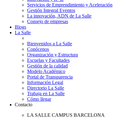
Servicios de Emprendimiento y Aceleración
Gestión Integral Eventos
La innovación, ADN de La Salle
Consejo de empresas
Blogs
La Salle
Bienvenidos a La Salle
Conócenos
Organización y Estructura
Escuelas y Facultades
Gestión de la calidad
Modelo Académico
Portal de Transparencia
Información Legal
Directorio La Salle
Trabaja en La Salle
Cómo llegar
Contacto
LA SALLE CAMPUS BARCELONA