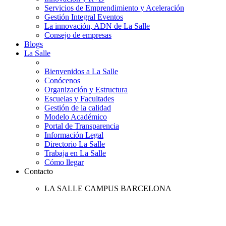
Servicios de Emprendimiento y Aceleración
Gestión Integral Eventos
La innovación, ADN de La Salle
Consejo de empresas
Blogs
La Salle
Bienvenidos a La Salle
Conócenos
Organización y Estructura
Escuelas y Facultades
Gestión de la calidad
Modelo Académico
Portal de Transparencia
Información Legal
Directorio La Salle
Trabaja en La Salle
Cómo llegar
Contacto
LA SALLE CAMPUS BARCELONA