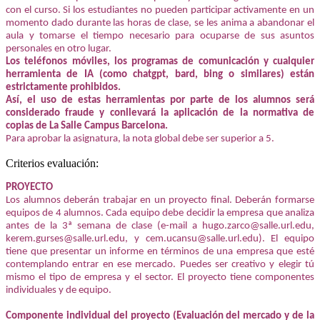
con el curso. Si los estudiantes no pueden participar activamente en un
momento dado durante las horas de clase, se les anima a abandonar el
aula y tomarse el tiempo necesario para ocuparse de sus asuntos
personales en otro lugar.
Los teléfonos móviles, los programas de comunicación y cualquier
herramienta de IA (como chatgpt, bard, bing o similares) están
estrictamente prohibidos.
Así, el uso de estas herramientas por parte de los alumnos será
considerado fraude y conllevará la aplicación de la normativa de
copias de La Salle Campus Barcelona.
Para aprobar la asignatura, la nota global debe ser superior a 5.
Criterios evaluación:
PROYECTO
Los alumnos deberán trabajar en un proyecto final. Deberán formarse
equipos de 4 alumnos. Cada equipo debe decidir la empresa que analiza
antes de la 3ª semana de clase (e-mail a hugo.zarco@salle.url.edu,
kerem.gurses@salle.url.edu, y cem.ucansu@salle.url.edu). El equipo
tiene que presentar un informe en términos de una empresa que esté
contemplando entrar en ese mercado. Puedes ser creativo y elegir tú
mismo el tipo de empresa y el sector. El proyecto tiene componentes
individuales y de equipo.
Componente individual del proyecto (Evaluación del mercado y de la