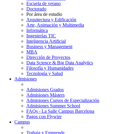
Escuela de verano
Doctorado
Por área de estudio
Arquitectura y Edificación
Arte, Animación y Multimedia
Informática
Ingenierías TIC
Inteligencia Artificial
Business y Management
MBA
Dirección de Proyectos
Data Science & Big Data Analytics
Filosofía y Humanidades
Tecnología y Salud
Admisiones
Admisiones Grados
Admisiones Másters
Admisiones Cursos de Especialización
Admisiones Summer School
FAQs - La Salle Campus Barcelona
Pagos con Flywire
Campus
Trabaja y Emprende