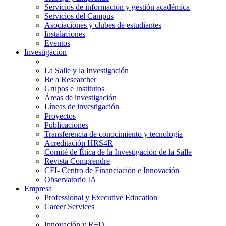
Servicios de información y gestión académica
Servicios del Campus
Asociaciones y clubes de estudiantes
Instalaciones
Eventos
Investigación
La Salle y la Investigación
Be a Researcher
Grupos e Institutos
Áreas de investigación
Líneas de investigación
Proyectos
Publicaciones
Transferencia de conocimiento y tecnología
Acreditación HRS4R
Comité de Ética de la Investigación de la Salle
Revista Comprendre
CFI- Centro de Financiación e Innovación
Observatorio IA
Empresa
Professional y Executive Education
Career Services
Innovación y R+D