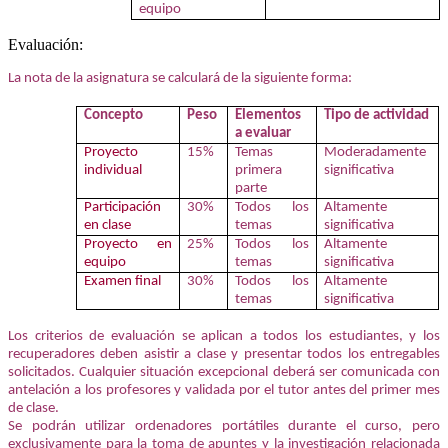
equipo
Evaluación:
La nota de la asignatura se calculará de la siguiente forma:
Concepto
Peso
Elementos
Tipo de actividad
a evaluar
Proyecto
15%
Temas
Moderadamente
individual
primera
significativa
parte
Participación
30%
Todos los
Altamente
en clase
temas
significativa
Proyecto en
25%
Todos los
Altamente
equipo
temas
significativa
Examen final
30%
Todos los
Altamente
temas
significativa
Los criterios de evaluación se aplican a todos los estudiantes, y los
recuperadores deben asistir a clase y presentar todos los entregables
solicitados. Cualquier situación excepcional deberá ser comunicada con
antelación a los profesores y validada por el tutor antes del primer mes
de clase.
Se podrán utilizar ordenadores portátiles durante el curso, pero
exclusivamente para la toma de apuntes y la investigación relacionada