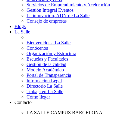
Servicios de Emprendimiento y Aceleración
Gestión Integral Eventos
La innovación, ADN de La Salle
Consejo de empresas
Blogs
La Salle
Bienvenidos a La Salle
Conócenos
Organización y Estructura
Escuelas y Facultades
Gestión de la calidad
Modelo Académico
Portal de Transparencia
Información Legal
Directorio La Salle
Trabaja en La Salle
Cómo llegar
Contacto
LA SALLE CAMPUS BARCELONA