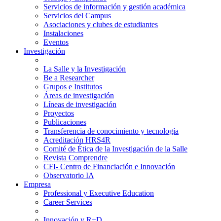
Servicios de información y gestión académica
Servicios del Campus
Asociaciones y clubes de estudiantes
Instalaciones
Eventos
Investigación
La Salle y la Investigación
Be a Researcher
Grupos e Institutos
Áreas de investigación
Líneas de investigación
Proyectos
Publicaciones
Transferencia de conocimiento y tecnología
Acreditación HRS4R
Comité de Ética de la Investigación de la Salle
Revista Comprendre
CFI- Centro de Financiación e Innovación
Observatorio IA
Empresa
Professional y Executive Education
Career Services
Innovación y R+D