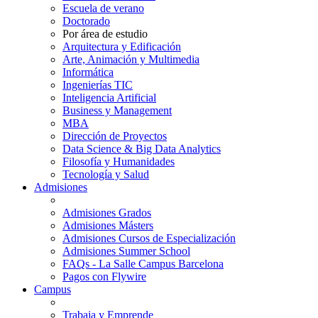
Escuela de verano
Doctorado
Por área de estudio
Arquitectura y Edificación
Arte, Animación y Multimedia
Informática
Ingenierías TIC
Inteligencia Artificial
Business y Management
MBA
Dirección de Proyectos
Data Science & Big Data Analytics
Filosofía y Humanidades
Tecnología y Salud
Admisiones
Admisiones Grados
Admisiones Másters
Admisiones Cursos de Especialización
Admisiones Summer School
FAQs - La Salle Campus Barcelona
Pagos con Flywire
Campus
Trabaja y Emprende