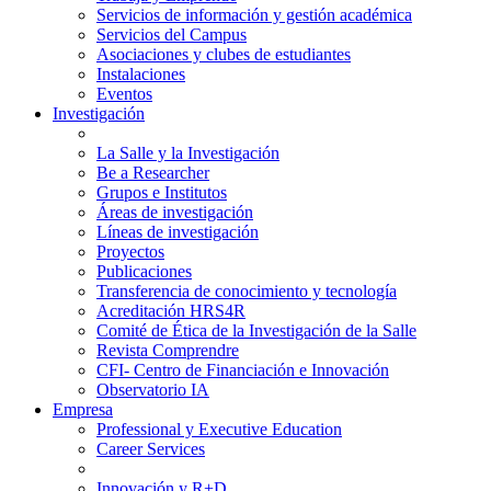
Servicios de información y gestión académica
Servicios del Campus
Asociaciones y clubes de estudiantes
Instalaciones
Eventos
Investigación
La Salle y la Investigación
Be a Researcher
Grupos e Institutos
Áreas de investigación
Líneas de investigación
Proyectos
Publicaciones
Transferencia de conocimiento y tecnología
Acreditación HRS4R
Comité de Ética de la Investigación de la Salle
Revista Comprendre
CFI- Centro de Financiación e Innovación
Observatorio IA
Empresa
Professional y Executive Education
Career Services
Innovación y R+D