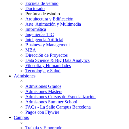
Escuela de verano
Doctorado
Por área de estudio
Arquitectura y Edificación
Arte, Animación y Multimedia
Informática
Ingenierías TIC
Inteligencia Artificial
Business y Management
MBA
Dirección de Proyectos
Data Science & Big Data Analytics
Filosofía y Humanidades
Tecnología y Salud
Admisiones
Admisiones Grados
Admisiones Másters
Admisiones Cursos de Especialización
Admisiones Summer School
FAQs - La Salle Campus Barcelona
Pagos con Flywire
Campus
Trabaja y Emprende