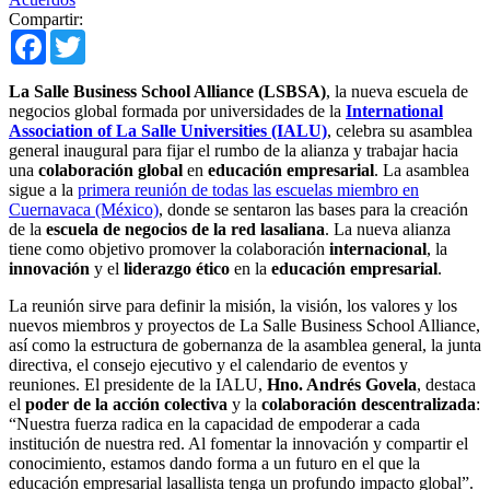
Compartir:
Facebook
Twitter
La Salle Business School Alliance (LSBSA)
, la nueva escuela de
negocios global formada por universidades de la
International
Association of La Salle Universities (IALU)
, celebra su asamblea
general inaugural para fijar el rumbo de la alianza y trabajar hacia
una
colaboración global
en
educación empresarial
. La asamblea
sigue a la
primera reunión de todas las escuelas miembro en
Cuernavaca (México)
, donde se sentaron las bases para la creación
de la
escuela de negocios de la red lasaliana
. La nueva alianza
tiene como objetivo promover la colaboración
internacional
, la
innovación
y el
liderazgo ético
en la
educación empresarial
.
La reunión sirve para definir la misión, la visión, los valores y los
nuevos miembros y proyectos de La Salle Business School Alliance,
así como la estructura de gobernanza de la asamblea general, la junta
directiva, el consejo ejecutivo y el calendario de eventos y
reuniones. El presidente de la IALU,
Hno. Andrés Govela
, destaca
el
poder de la acción colectiva
y la
colaboración descentralizada
:
“Nuestra fuerza radica en la capacidad de empoderar a cada
institución de nuestra red. Al fomentar la innovación y compartir el
conocimiento, estamos dando forma a un futuro en el que la
educación empresarial lasallista tenga un profundo impacto global”.