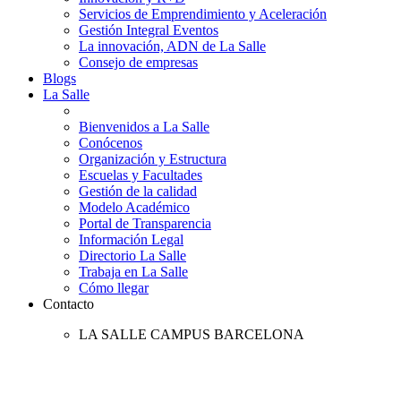
Servicios de Emprendimiento y Aceleración
Gestión Integral Eventos
La innovación, ADN de La Salle
Consejo de empresas
Blogs
La Salle
Bienvenidos a La Salle
Conócenos
Organización y Estructura
Escuelas y Facultades
Gestión de la calidad
Modelo Académico
Portal de Transparencia
Información Legal
Directorio La Salle
Trabaja en La Salle
Cómo llegar
Contacto
LA SALLE CAMPUS BARCELONA