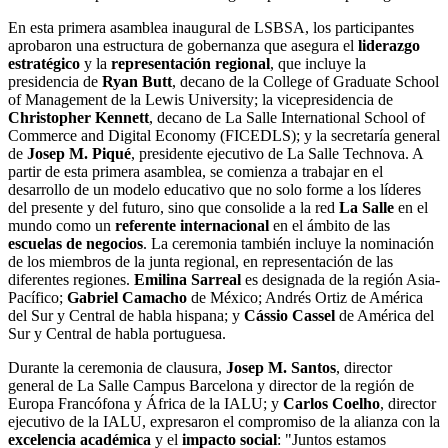
En esta primera asamblea inaugural de LSBSA, los participantes
aprobaron una estructura de gobernanza que asegura el
liderazgo
estratégico
y la
representación regional
, que incluye la
presidencia de
Ryan Butt
, decano de la College of Graduate School
of Management de la Lewis University; la vicepresidencia de
Christopher Kennett
, decano de La Salle International School of
Commerce and Digital Economy (FICEDLS); y la secretaría general
de
Josep M. Piqué
, presidente ejecutivo de La Salle Technova. A
partir de esta primera asamblea, se comienza a trabajar en el
desarrollo de un modelo educativo que no solo forme a los líderes
del presente y del futuro, sino que consolide a la red
La Salle
en el
mundo como un
referente internacional
en el ámbito de las
escuelas de negocios
. La ceremonia también incluye la nominación
de los miembros de la junta regional, en representación de las
diferentes regiones.
Emilina Sarreal
es designada de la región Asia-
Pacífico;
Gabriel Camacho
de México; Andrés Ortiz de América
del Sur y Central de habla hispana; y
Cássio Cassel
de América del
Sur y Central de habla portuguesa.
Durante la ceremonia de clausura,
Josep M. Santos
, director
general de La Salle Campus Barcelona y director de la región de
Europa Francófona y África de la IALU; y
Carlos Coelho
, director
ejecutivo de la IALU, expresaron el compromiso de la alianza con la
excelencia académica
y el
impacto social
: "Juntos estamos