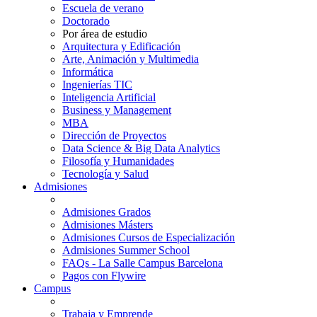
Escuela de verano
Doctorado
Por área de estudio
Arquitectura y Edificación
Arte, Animación y Multimedia
Informática
Ingenierías TIC
Inteligencia Artificial
Business y Management
MBA
Dirección de Proyectos
Data Science & Big Data Analytics
Filosofía y Humanidades
Tecnología y Salud
Admisiones
Admisiones Grados
Admisiones Másters
Admisiones Cursos de Especialización
Admisiones Summer School
FAQs - La Salle Campus Barcelona
Pagos con Flywire
Campus
Trabaja y Emprende