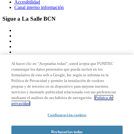
Accesibilidad
Canal interno información
Sigue a La Salle BCN
Al hacer clic en “Aceptarlas todas”, usted acepta que FUNITEC
comunique los datos personales que pueda incluir en los
Miembro de
formularios de esta web a Google, Inc según se informa en la
Política de Privacidad y permite la instalación de cookies
propias y de terceros en su dispositivo para mejorar nuestros
servicios y mostrarle publicidad relacionada con sus preferencias
Acreditaciones
mediante el análisis de sus hábitos de navegación.
Política de
privacidad
Configuración cookies
© 2026 La Salle Campus Barcelona - URL |
Aviso legal
|
Política de
privacidad
|
Política de cookies
Rechazarlas todas
Formulario de búsqueda