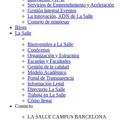
Servicios de Emprendimiento y Aceleración
Gestión Integral Eventos
La innovación, ADN de La Salle
Consejo de empresas
Blogs
La Salle
Bienvenidos a La Salle
Conócenos
Organización y Estructura
Escuelas y Facultades
Gestión de la calidad
Modelo Académico
Portal de Transparencia
Información Legal
Directorio La Salle
Trabaja en La Salle
Cómo llegar
Contacto
LA SALLE CAMPUS BARCELONA