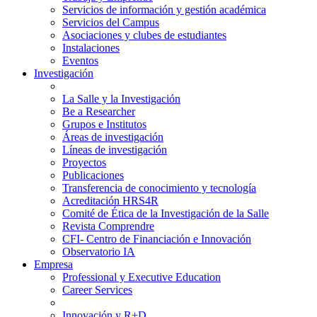
Servicios de información y gestión académica
Servicios del Campus
Asociaciones y clubes de estudiantes
Instalaciones
Eventos
Investigación
La Salle y la Investigación
Be a Researcher
Grupos e Institutos
Áreas de investigación
Líneas de investigación
Proyectos
Publicaciones
Transferencia de conocimiento y tecnología
Acreditación HRS4R
Comité de Ética de la Investigación de la Salle
Revista Comprendre
CFI- Centro de Financiación e Innovación
Observatorio IA
Empresa
Professional y Executive Education
Career Services
Innovación y R+D