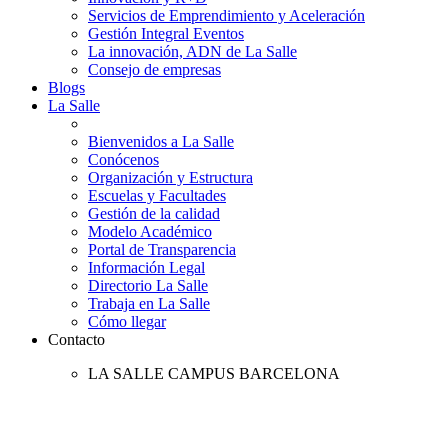
Servicios de Emprendimiento y Aceleración
Gestión Integral Eventos
La innovación, ADN de La Salle
Consejo de empresas
Blogs
La Salle
Bienvenidos a La Salle
Conócenos
Organización y Estructura
Escuelas y Facultades
Gestión de la calidad
Modelo Académico
Portal de Transparencia
Información Legal
Directorio La Salle
Trabaja en La Salle
Cómo llegar
Contacto
LA SALLE CAMPUS BARCELONA