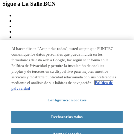
Sigue a La Salle BCN
Al hacer clic en “Aceptarlas todas”, usted acepta que FUNITEC
comunique los datos personales que pueda incluir en los
Miembro de
formularios de esta web a Google, Inc según se informa en la
Política de Privacidad y permite la instalación de cookies
propias y de terceros en su dispositivo para mejorar nuestros
servicios y mostrarle publicidad relacionada con sus preferencias
Acreditaciones
mediante el análisis de sus hábitos de navegación.
Política de
privacidad
© 2026 La Salle Campus Barcelona - URL |
Aviso legal
|
Política de
Configuración cookies
privacidad
|
Política de cookies
Formulario de búsqueda
Rechazarlas todas
Aceptarlas todas