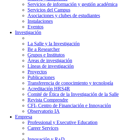
Servicios de información y gestión académica
Servicios del Campus
Asociaciones y clubes de estudiantes
Instalaciones
Eventos
Investigación
La Salle y la Investigación
Be a Researcher
Grupos e Institutos
Áreas de investigación
Líneas de investigación
Proyectos
Publicaciones
Transferencia de conocimiento y tecnología
Acreditación HRS4R
Comité de Ética de la Investigación de la Salle
Revista Comprendre
CFI- Centro de Financiación e Innovación
Observatorio IA
Empresa
Professional y Executive Education
Career Services
Innovación y R+D