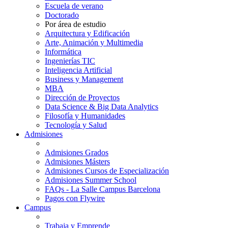
Escuela de verano
Doctorado
Por área de estudio
Arquitectura y Edificación
Arte, Animación y Multimedia
Informática
Ingenierías TIC
Inteligencia Artificial
Business y Management
MBA
Dirección de Proyectos
Data Science & Big Data Analytics
Filosofía y Humanidades
Tecnología y Salud
Admisiones
Admisiones Grados
Admisiones Másters
Admisiones Cursos de Especialización
Admisiones Summer School
FAQs - La Salle Campus Barcelona
Pagos con Flywire
Campus
Trabaja y Emprende