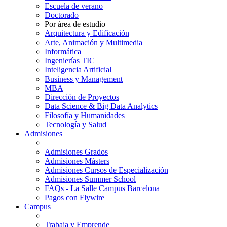
Escuela de verano
Doctorado
Por área de estudio
Arquitectura y Edificación
Arte, Animación y Multimedia
Informática
Ingenierías TIC
Inteligencia Artificial
Business y Management
MBA
Dirección de Proyectos
Data Science & Big Data Analytics
Filosofía y Humanidades
Tecnología y Salud
Admisiones
Admisiones Grados
Admisiones Másters
Admisiones Cursos de Especialización
Admisiones Summer School
FAQs - La Salle Campus Barcelona
Pagos con Flywire
Campus
Trabaja y Emprende