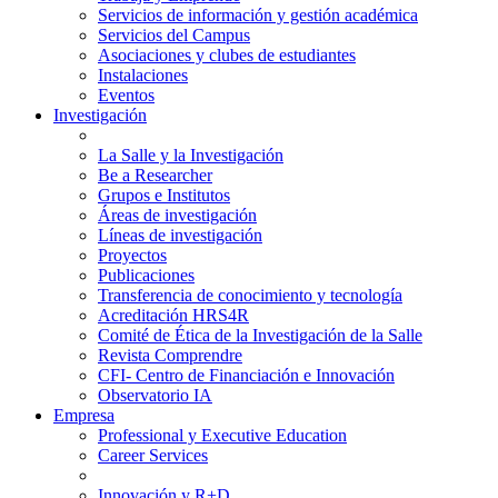
Servicios de información y gestión académica
Servicios del Campus
Asociaciones y clubes de estudiantes
Instalaciones
Eventos
Investigación
La Salle y la Investigación
Be a Researcher
Grupos e Institutos
Áreas de investigación
Líneas de investigación
Proyectos
Publicaciones
Transferencia de conocimiento y tecnología
Acreditación HRS4R
Comité de Ética de la Investigación de la Salle
Revista Comprendre
CFI- Centro de Financiación e Innovación
Observatorio IA
Empresa
Professional y Executive Education
Career Services
Innovación y R+D