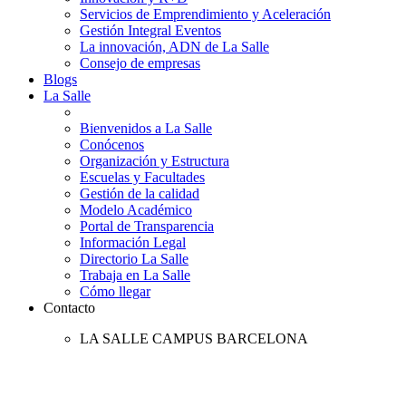
Servicios de Emprendimiento y Aceleración
Gestión Integral Eventos
La innovación, ADN de La Salle
Consejo de empresas
Blogs
La Salle
Bienvenidos a La Salle
Conócenos
Organización y Estructura
Escuelas y Facultades
Gestión de la calidad
Modelo Académico
Portal de Transparencia
Información Legal
Directorio La Salle
Trabaja en La Salle
Cómo llegar
Contacto
LA SALLE CAMPUS BARCELONA