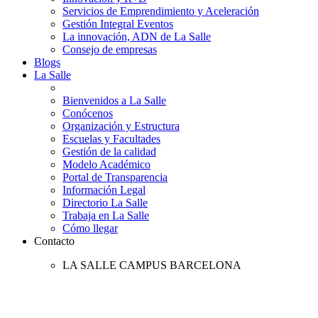
Servicios de Emprendimiento y Aceleración
Gestión Integral Eventos
La innovación, ADN de La Salle
Consejo de empresas
Blogs
La Salle
Bienvenidos a La Salle
Conócenos
Organización y Estructura
Escuelas y Facultades
Gestión de la calidad
Modelo Académico
Portal de Transparencia
Información Legal
Directorio La Salle
Trabaja en La Salle
Cómo llegar
Contacto
LA SALLE CAMPUS BARCELONA