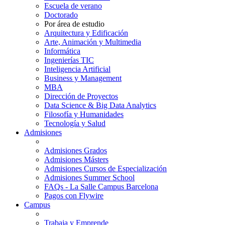
Escuela de verano
Doctorado
Por área de estudio
Arquitectura y Edificación
Arte, Animación y Multimedia
Informática
Ingenierías TIC
Inteligencia Artificial
Business y Management
MBA
Dirección de Proyectos
Data Science & Big Data Analytics
Filosofía y Humanidades
Tecnología y Salud
Admisiones
Admisiones Grados
Admisiones Másters
Admisiones Cursos de Especialización
Admisiones Summer School
FAQs - La Salle Campus Barcelona
Pagos con Flywire
Campus
Trabaja y Emprende