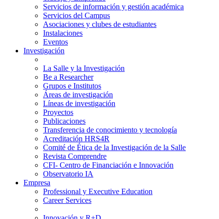
Servicios de información y gestión académica
Servicios del Campus
Asociaciones y clubes de estudiantes
Instalaciones
Eventos
Investigación
La Salle y la Investigación
Be a Researcher
Grupos e Institutos
Áreas de investigación
Líneas de investigación
Proyectos
Publicaciones
Transferencia de conocimiento y tecnología
Acreditación HRS4R
Comité de Ética de la Investigación de la Salle
Revista Comprendre
CFI- Centro de Financiación e Innovación
Observatorio IA
Empresa
Professional y Executive Education
Career Services
Innovación y R+D