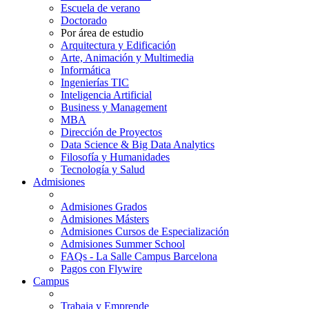
Escuela de verano
Doctorado
Por área de estudio
Arquitectura y Edificación
Arte, Animación y Multimedia
Informática
Ingenierías TIC
Inteligencia Artificial
Business y Management
MBA
Dirección de Proyectos
Data Science & Big Data Analytics
Filosofía y Humanidades
Tecnología y Salud
Admisiones
Admisiones Grados
Admisiones Másters
Admisiones Cursos de Especialización
Admisiones Summer School
FAQs - La Salle Campus Barcelona
Pagos con Flywire
Campus
Trabaja y Emprende