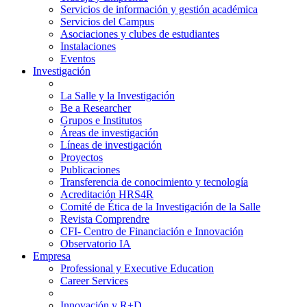
Servicios de información y gestión académica
Servicios del Campus
Asociaciones y clubes de estudiantes
Instalaciones
Eventos
Investigación
La Salle y la Investigación
Be a Researcher
Grupos e Institutos
Áreas de investigación
Líneas de investigación
Proyectos
Publicaciones
Transferencia de conocimiento y tecnología
Acreditación HRS4R
Comité de Ética de la Investigación de la Salle
Revista Comprendre
CFI- Centro de Financiación e Innovación
Observatorio IA
Empresa
Professional y Executive Education
Career Services
Innovación y R+D