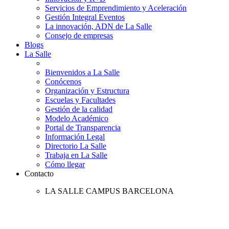
Servicios de Emprendimiento y Aceleración
Gestión Integral Eventos
La innovación, ADN de La Salle
Consejo de empresas
Blogs
La Salle
Bienvenidos a La Salle
Conócenos
Organización y Estructura
Escuelas y Facultades
Gestión de la calidad
Modelo Académico
Portal de Transparencia
Información Legal
Directorio La Salle
Trabaja en La Salle
Cómo llegar
Contacto
LA SALLE CAMPUS BARCELONA