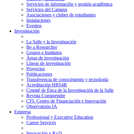
Servicios de información y gestión académica
Servicios del Campus
Asociaciones y clubes de estudiantes
Instalaciones
Eventos
Investigación
La Salle y la Investigación
Be a Researcher
Grupos e Institutos
Áreas de investigación
Líneas de investigación
Proyectos
Publicaciones
Transferencia de conocimiento y tecnología
Acreditación HRS4R
Comité de Ética de la Investigación de la Salle
Revista Comprendre
CFI- Centro de Financiación e Innovación
Observatorio IA
Empresa
Professional y Executive Education
Career Services
Innovación y R+D