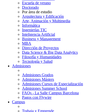
Escuela de verano
Doctorado
Por área de estudio
Arquitectura y Edificación
Arte, Animación y Multimedia
Informática
Ingenierías TIC
Inteligencia Artificial
Business y Management
MBA
Dirección de Proyectos
Data Science & Big Data Analytics
Filosofía y Humanidades
Tecnología y Salud
Admisiones
Admisiones Grados
Admisiones Másters
Admisiones Cursos de Especialización
Admisiones Summer School
FAQs - La Salle Campus Barcelona
Pagos con Flywire
Campus
Trabaja y Emprende