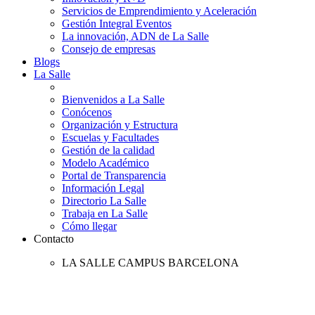
Servicios de Emprendimiento y Aceleración
Gestión Integral Eventos
La innovación, ADN de La Salle
Consejo de empresas
Blogs
La Salle
Bienvenidos a La Salle
Conócenos
Organización y Estructura
Escuelas y Facultades
Gestión de la calidad
Modelo Académico
Portal de Transparencia
Información Legal
Directorio La Salle
Trabaja en La Salle
Cómo llegar
Contacto
LA SALLE CAMPUS BARCELONA