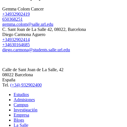
Gemma Colom Cancer
+34932902419
650368251
gemma.colom@salle.url.edu
C. Sant Joan de La Salle 42, 08022, Barcelona
Diego Carmona Aguero
+34932902414
+34630164685
diego.carmona@students.salle.url.edu
Calle de Sant Joan de La Salle, 42
08022 Barcelona
España
Tel.
(+34) 932902400
Estudios
Admisiones
Campus
Investigación
Empresa
Blogs
La Salle