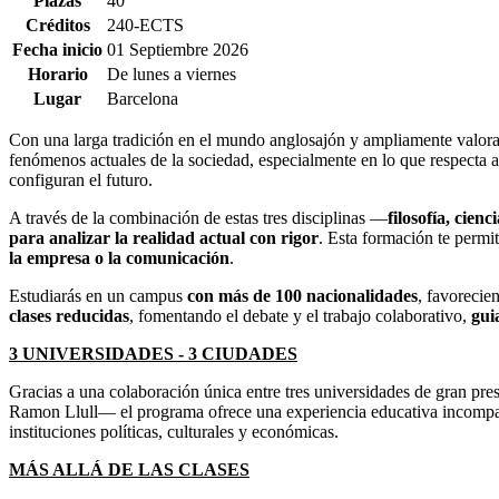
Plazas
40
Créditos
240-ECTS
Fecha inicio
01 Septiembre 2026
Horario
De lunes a viernes
Lugar
Barcelona
Con una larga tradición en el mundo anglosajón y ampliamente valorad
fenómenos actuales de la sociedad, especialmente en lo que respecta a 
configuran el futuro.
A través de la combinación de estas tres disciplinas —
filosofía, cien
para analizar la realidad actual con rigor
. Esta formación te permi
la empresa o la comunicación
.
Estudiarás en un campus
con más de 100 nacionalidades
, favorecie
clases reducidas
, fomentando el debate y el trabajo colaborativo,
gui
3 UNIVERSIDADES - 3 CIUDADES
Gracias a una colaboración única entre tres universidades de gran pre
Ramon Llull— el programa ofrece una experiencia educativa incompara
instituciones políticas, culturales y económicas.
MÁS ALLÁ DE LAS CLASES