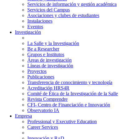
Servicios de información y gestión académica
Servicios del Campus
Asociaciones y clubes de estudiantes
Instalaciones
Eventos
Investigación
La Salle y la Investigación
Be a Researcher
Grupos e Institutos
Áreas de investigación
Líneas de investigación
Proyectos
Publicaciones
Transferencia de conocimiento y tecnología
Acreditación HRS4R
Comité de Ética de la Investigación de la Salle
Revista Comprendre
CFI- Centro de Financiación e Innovación
Observatorio IA
Empresa
Professional y Executive Education
Career Services
Innovación y R+D