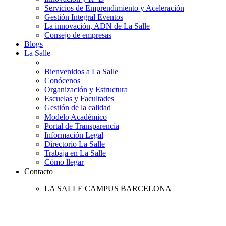
Servicios de Emprendimiento y Aceleración
Gestión Integral Eventos
La innovación, ADN de La Salle
Consejo de empresas
Blogs
La Salle
Bienvenidos a La Salle
Conócenos
Organización y Estructura
Escuelas y Facultades
Gestión de la calidad
Modelo Académico
Portal de Transparencia
Información Legal
Directorio La Salle
Trabaja en La Salle
Cómo llegar
Contacto
LA SALLE CAMPUS BARCELONA