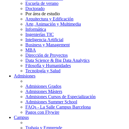
Escuela de verano
Doctorado
Por área de estudio
Arquitectura y Edificación
Arte, Animación y Multimedia
Informática
Ingenierías TIC
Inteligencia Artificial
Business y Management
MBA
Dirección de Proyectos
Data Science & Big Data Analytics
Filosofía y Humanidades
Tecnología y Salud
Admisiones
Admisiones Grados
Admisiones Másters
Admisiones Cursos de Especialización
Admisiones Summer School
FAQs - La Salle Campus Barcelona
Pagos con Flywire
Campus
Trabaja y Emprende