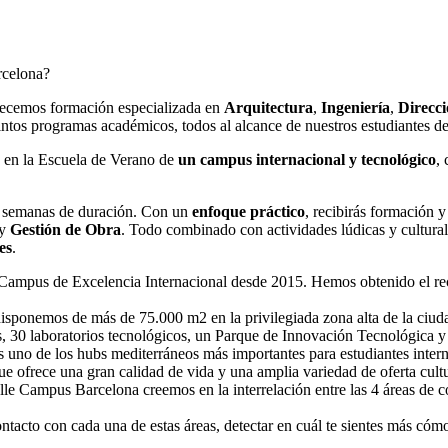
rcelona?
ecemos formación especializada en
Arquitectura
,
Ingeniería
,
Direcc
tintos programas académicos, todos al alcance de nuestros estudiantes d
s en la Escuela de Verano de
un campus internacional y tecnológico
,
s semanas de duración. Con un
enfoque práctico
, recibirás formación y
y
Gestión de Obra
. Todo combinado con actividades lúdicas y culturale
es
.
Campus de Excelencia Internacional desde 2015. Hemos obtenido el reco
sponemos de más de 75.000 m2 en la privilegiada zona alta de la ciuda
os, 30 laboratorios tecnológicos, un Parque de Innovación Tecnológica 
s uno de los hubs mediterráneos más importantes para estudiantes inte
que ofrece una gran calidad de vida y una amplia variedad de oferta cultu
alle Campus Barcelona creemos en la interrelación entre las 4 áreas de
tacto con cada una de estas áreas, detectar en cuál te sientes más cóm