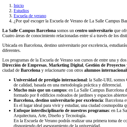
Inicio
Estudios
Escuela de verano
¿Por qué escoger la Escuela de Verano de La Salle Campus Ba
La Salle Campus Barcelona
somos un
centro universitario
que ofr
Cuatro áreas de conocimiento relacionadas entre sí a través de los dis
Ubicada en Barcelona, destino universitario por excelencia, estudiará
diferentes.
Los programas de la Escuela de Verano son cursos de entre una y do
Dirección de Empresas
,
Marketing Digital
,
Gestión de Proyectos
ciudad de
Barcelona
y relacionarte con otros
alumnos internacional
Universidad de prestigio internacional
: la Salle-URL somos 
de calidad, basada en una metodología práctica y diferencial.
Mucho más que un campus
: en La Salle Campus Barcelona di
formado por 8 edificios rodeados de jardines y espacios abiert
Barcelona, destino universitario por excelencia
: Barcelona e
Es el lugar ideal para vivir y estudiar, una ciudad cosmopolita 
Enfoque interdisciplinario de nuestros programas
: en La S
Arquitectura, Arte, Diseño y Tecnología.
En la Escuela de Verano podrás realizar una primera toma de con
disponiendo del asesoramiento de la universidad.