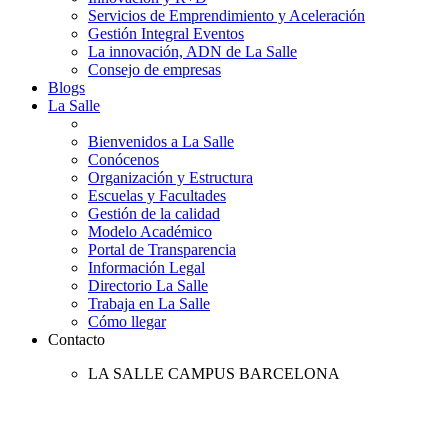
Servicios de Emprendimiento y Aceleración
Gestión Integral Eventos
La innovación, ADN de La Salle
Consejo de empresas
Blogs
La Salle
Bienvenidos a La Salle
Conócenos
Organización y Estructura
Escuelas y Facultades
Gestión de la calidad
Modelo Académico
Portal de Transparencia
Información Legal
Directorio La Salle
Trabaja en La Salle
Cómo llegar
Contacto
LA SALLE CAMPUS BARCELONA