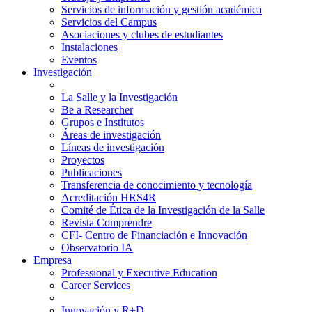
Servicios de información y gestión académica
Servicios del Campus
Asociaciones y clubes de estudiantes
Instalaciones
Eventos
Investigación
La Salle y la Investigación
Be a Researcher
Grupos e Institutos
Áreas de investigación
Líneas de investigación
Proyectos
Publicaciones
Transferencia de conocimiento y tecnología
Acreditación HRS4R
Comité de Ética de la Investigación de la Salle
Revista Comprendre
CFI- Centro de Financiación e Innovación
Observatorio IA
Empresa
Professional y Executive Education
Career Services
Innovación y R+D