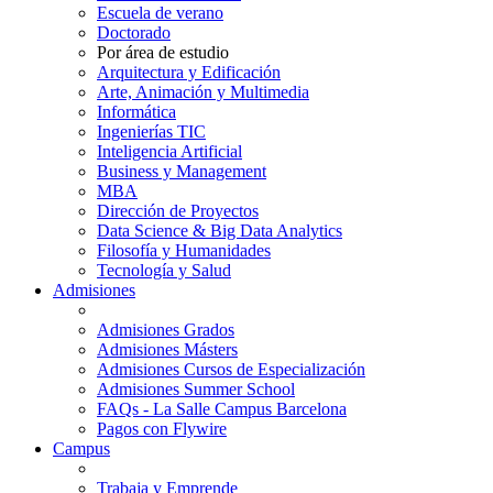
Escuela de verano
Doctorado
Por área de estudio
Arquitectura y Edificación
Arte, Animación y Multimedia
Informática
Ingenierías TIC
Inteligencia Artificial
Business y Management
MBA
Dirección de Proyectos
Data Science & Big Data Analytics
Filosofía y Humanidades
Tecnología y Salud
Admisiones
Admisiones Grados
Admisiones Másters
Admisiones Cursos de Especialización
Admisiones Summer School
FAQs - La Salle Campus Barcelona
Pagos con Flywire
Campus
Trabaja y Emprende