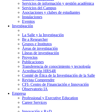
Servicios de información y gestión académica
Servicios del Campus
Asociaciones y clubes de estudiantes
Instalaciones
Eventos
Investigación
La Salle y la Investigación
Be a Researcher
Grupos e Institutos
Áreas de investigación
Líneas de investigación
Proyectos
Publicaciones
Transferencia de conocimiento y tecnología
Acreditación HRS4R
Comité de Ética de la Investigación de la Salle
Revista Comprendre
CFI- Centro de Financiación e Innovación
Observatorio IA
Empresa
Professional y Executive Education
Career Services
Innovación y R+D