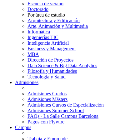
Escuela de verano
Doctorado
Por área de estudio
Arquitectura y Edificación
Arte, Animación y Multimedia
Informática
Ingenierías TIC
Inteligencia Artificial
Business y Management
MBA
Dirección de Proyectos
Data Science & Big Data Analytics
Filosofía y Humanidades
Tecnología y Salud
Admisiones
Admisiones Grados
Admisiones Másters
Admisiones Cursos de Especialización
Admisiones Summer School
FAQs - La Salle Campus Barcelona
Pagos con Flywire
Campus
Trabaja y Emprende