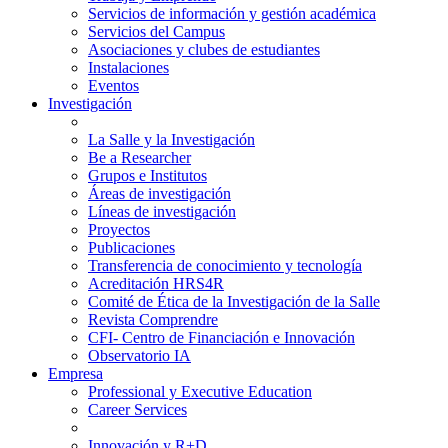
Servicios de información y gestión académica
Servicios del Campus
Asociaciones y clubes de estudiantes
Instalaciones
Eventos
Investigación
La Salle y la Investigación
Be a Researcher
Grupos e Institutos
Áreas de investigación
Líneas de investigación
Proyectos
Publicaciones
Transferencia de conocimiento y tecnología
Acreditación HRS4R
Comité de Ética de la Investigación de la Salle
Revista Comprendre
CFI- Centro de Financiación e Innovación
Observatorio IA
Empresa
Professional y Executive Education
Career Services
Innovación y R+D