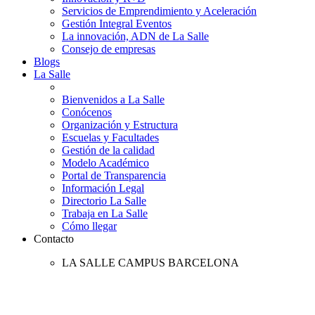
Servicios de Emprendimiento y Aceleración
Gestión Integral Eventos
La innovación, ADN de La Salle
Consejo de empresas
Blogs
La Salle
Bienvenidos a La Salle
Conócenos
Organización y Estructura
Escuelas y Facultades
Gestión de la calidad
Modelo Académico
Portal de Transparencia
Información Legal
Directorio La Salle
Trabaja en La Salle
Cómo llegar
Contacto
LA SALLE CAMPUS BARCELONA