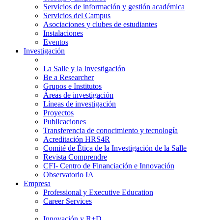
Servicios de información y gestión académica
Servicios del Campus
Asociaciones y clubes de estudiantes
Instalaciones
Eventos
Investigación
La Salle y la Investigación
Be a Researcher
Grupos e Institutos
Áreas de investigación
Líneas de investigación
Proyectos
Publicaciones
Transferencia de conocimiento y tecnología
Acreditación HRS4R
Comité de Ética de la Investigación de la Salle
Revista Comprendre
CFI- Centro de Financiación e Innovación
Observatorio IA
Empresa
Professional y Executive Education
Career Services
Innovación y R+D