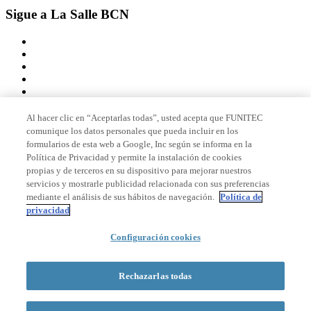
Sigue a La Salle BCN
Al hacer clic en “Aceptarlas todas”, usted acepta que FUNITEC
comunique los datos personales que pueda incluir en los
Miembro de
formularios de esta web a Google, Inc según se informa en la
Política de Privacidad y permite la instalación de cookies
propias y de terceros en su dispositivo para mejorar nuestros
servicios y mostrarle publicidad relacionada con sus preferencias
Acreditaciones
mediante el análisis de sus hábitos de navegación.
Política de
privacidad
Configuración cookies
© 2026 La Salle Campus Barcelona - URL |
Aviso legal
|
Política de
privacidad
|
Política de cookies
Rechazarlas todas
Formulario de búsqueda