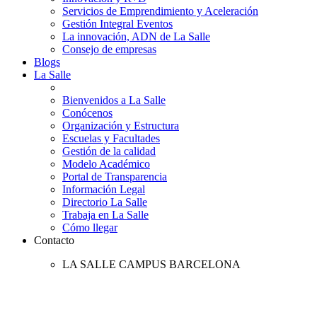
Servicios de Emprendimiento y Aceleración
Gestión Integral Eventos
La innovación, ADN de La Salle
Consejo de empresas
Blogs
La Salle
Bienvenidos a La Salle
Conócenos
Organización y Estructura
Escuelas y Facultades
Gestión de la calidad
Modelo Académico
Portal de Transparencia
Información Legal
Directorio La Salle
Trabaja en La Salle
Cómo llegar
Contacto
LA SALLE CAMPUS BARCELONA