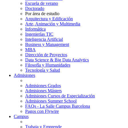
Escuela de verano
Doctorado
Por área de estudio
Arquitectura y Edificación
Arte, Animación y Multimedia
Informática
Ingenierías TIC
Inteligencia Artificial
Business y Management
MBA
Dirección de Proyectos
Data Science & Big Data Analytics
Filosofía y Humanidades
Tecnología y Salud
Admisiones
Admisiones Grados
Admisiones Másters
Admisiones Cursos de Especialización
Admisiones Summer School
FAQs - La Salle Campus Barcelona
Pagos con Flywire
Campus
Trabaja y Emprende