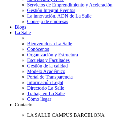
Servicios de Emprendimiento y Aceleración
Gestión Integral Eventos
La innovación, ADN de La Salle
Consejo de empresas
Blogs
La Salle
Bienvenidos a La Salle
Conócenos
Organización y Estructura
Escuelas y Facultades
Gestión de la calidad
Modelo Académico
Portal de Transparencia
Información Legal
Directorio La Salle
Trabaja en La Salle
Cómo llegar
Contacto
LA SALLE CAMPUS BARCELONA