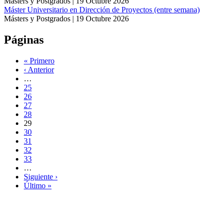
Másters y Postgrados |
19 Octubre 2026
Máster Universitario en Dirección de Proyectos (entre semana)
Másters y Postgrados |
19 Octubre 2026
Páginas
« Primero
‹ Anterior
…
25
26
27
28
29
30
31
32
33
…
Siguiente ›
Último »