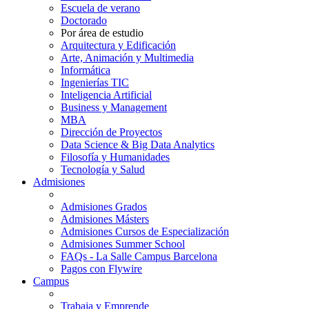
Escuela de verano
Doctorado
Por área de estudio
Arquitectura y Edificación
Arte, Animación y Multimedia
Informática
Ingenierías TIC
Inteligencia Artificial
Business y Management
MBA
Dirección de Proyectos
Data Science & Big Data Analytics
Filosofía y Humanidades
Tecnología y Salud
Admisiones
Admisiones Grados
Admisiones Másters
Admisiones Cursos de Especialización
Admisiones Summer School
FAQs - La Salle Campus Barcelona
Pagos con Flywire
Campus
Trabaja y Emprende