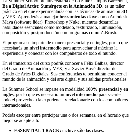
La Summer School preuniversitaria de La Salle Campus Barcelona,
Be a Digital Artist: Sumérgete en la Animación 3D
, es un taller
práctico en el que experimentarás con las técnicas de animación 3D
y VFX. Aprenderás a manejar
herramientas clave
como Autodesk
Maya (software líder), Photoshop y Nuke, mientras desarrollas
habilidades esenciales como modelado, texturizado, iluminación,
composición y postproducción con programas como Z-Brush.
El programa se imparte de manera presencial y en inglés, por lo que
necesitarás un
nivel intermedio
para aprovechar al máximo la
experiencia y conectar con los compañeros de todo el mundo.
En el transcurso del curso podrás conocer a Félix Balbas, director
del Grado de Animación y VFX, y a Xavier Bové director del
Grado de Artes Digitales. Sus conferencias te permitirán conocer el
mundo de la animación y del arte digital y sus salidas profesionales.
La Summer School se imparte en modalidad
100% presencial y en
inglés
, por lo que es necesario un
nivel intermedio
para sacarle
todo el provecho a la experiencia y relacionarte con los compañeros
internacionales.
Podrás escoger entre participar una o dos semanas, en el horario que
mejor se adapte a ti:
ESSENTIAL TRACK:
incluye sólo las clases.