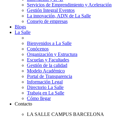
Servicios de Emprendimiento y Aceleración
Gestión Integral Eventos
La innovación, ADN de La Salle
Consejo de empresas
Blogs
La Salle
Bienvenidos a La Salle
Conócenos
Organización y Estructura
Escuelas y Facultades
Gestión de la calidad
Modelo Académico
Portal de Transparencia
Información Legal
Directorio La Salle
Trabaja en La Salle
Cómo llegar
Contacto
LA SALLE CAMPUS BARCELONA