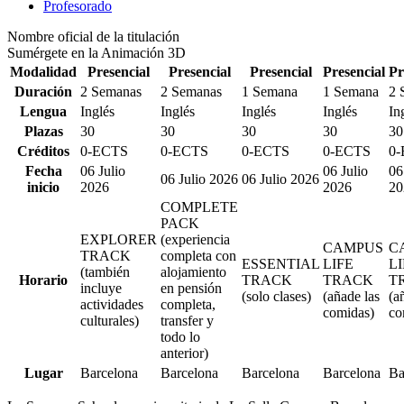
Profesorado
Nombre oficial de la titulación
Sumérgete en la Animación 3D
Modalidad
Presencial
Presencial
Presencial
Presencial
Pr
Duración
2 Semanas
2 Semanas
1 Semana
1 Semana
2 
Lengua
Inglés
Inglés
Inglés
Inglés
In
Plazas
30
30
30
30
30
Créditos
0-ECTS
0-ECTS
0-ECTS
0-ECTS
0
Fecha
06 Julio
06 Julio
06
06 Julio 2026
06 Julio 2026
inicio
2026
2026
20
COMPLETE
PACK
EXPLORER
(experiencia
CAMPUS
C
TRACK
completa con
ESSENTIAL
LIFE
LI
(también
alojamiento
Horario
TRACK
TRACK
T
incluye
en pensión
(solo clases)
(añade las
(a
actividades
completa,
comidas)
co
culturales)
transfer y
todo lo
anterior)
Lugar
Barcelona
Barcelona
Barcelona
Barcelona
Ba