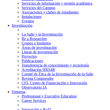
Servicios de información y gestión académica
Servicios del Campus
Asociaciones y clubes de estudiantes
Instalaciones
Eventos
Investigación
La Salle y la Investigación
Be a Researcher
Grupos e Institutos
Áreas de investigación
Líneas de investigación
Proyectos
Publicaciones
Transferencia de conocimiento y tecnología
Acreditación HRS4R
Comité de Ética de la Investigación de la Salle
Revista Comprendre
CFI- Centro de Financiación e Innovación
Observatorio IA
Empresa
Professional y Executive Education
Career Services
Innovación y R+D