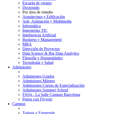
Escuela de verano
Doctorado
Por área de estudio
Arquitectura y Edificación
Arte, Animación y Multimedia
Informática
Ingenierías TIC
Inteligencia Artificial
Business y Management
MBA
Dirección de Proyectos
Data Science & Big Data Analytics
Filosofía y Humanidades
Tecnología y Salud
Admisiones
Admisiones Grados
Admisiones Másters
Admisiones Cursos de Especialización
Admisiones Summer School
FAQs - La Salle Campus Barcelona
Pagos con Flywire
Campus
Trabaja y Emprende