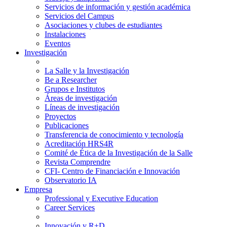
Servicios de información y gestión académica
Servicios del Campus
Asociaciones y clubes de estudiantes
Instalaciones
Eventos
Investigación
La Salle y la Investigación
Be a Researcher
Grupos e Institutos
Áreas de investigación
Líneas de investigación
Proyectos
Publicaciones
Transferencia de conocimiento y tecnología
Acreditación HRS4R
Comité de Ética de la Investigación de la Salle
Revista Comprendre
CFI- Centro de Financiación e Innovación
Observatorio IA
Empresa
Professional y Executive Education
Career Services
Innovación y R+D