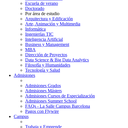
Escuela de verano
Doctorado
Por área de estudio
Arquitectura y Edificación
Arte, Animación y Multimedia
Informática
Ingenierías TIC
Inteligencia Artificial
Business y Management
MBA
Dirección de Proyectos
Data Science & Big Data Analytics
Filosofía y Humanidades
Tecnología y Salud
Admisiones
Admisiones Grados
Admisiones Másters
Admisiones Cursos de Especialización
Admisiones Summer School
FAQs - La Salle Campus Barcelona
Pagos con Flywire
Campus
Trabaja y Emprende