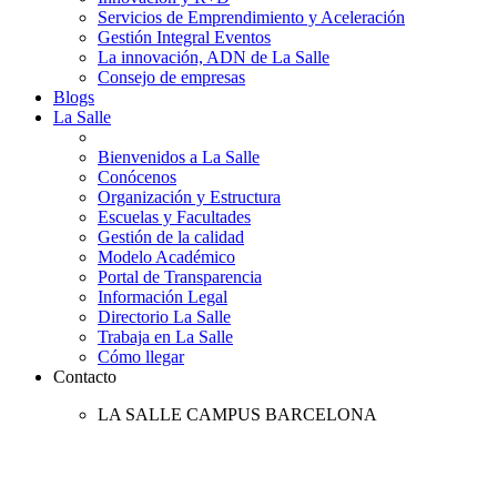
Servicios de Emprendimiento y Aceleración
Gestión Integral Eventos
La innovación, ADN de La Salle
Consejo de empresas
Blogs
La Salle
Bienvenidos a La Salle
Conócenos
Organización y Estructura
Escuelas y Facultades
Gestión de la calidad
Modelo Académico
Portal de Transparencia
Información Legal
Directorio La Salle
Trabaja en La Salle
Cómo llegar
Contacto
LA SALLE CAMPUS BARCELONA